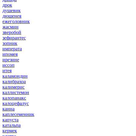
дрок
душевик
дюшенея
ежеголовник
жасмин
зверобой
зефирантес
зопник
императа
ипомея
ирезине
иссоп
итея
каламондин
калибрахоа
калимерис
каллистемон
калопанакс
калоцефалус
канна
каплесеменник
капуста
катальпа
кермек