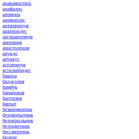
анакампсерос
анафалис
анемона
анемопсис
антирринум
арахноидес
аргирантемум
аренария
аристолохия
арундо
арункус
асплениум
астильбоидес
бакопа
балделлия
бамбук
банановая
баптизия
бархат
безвременник
белокопытник
белокрыльник
белоцветник
бессмертник
биденс