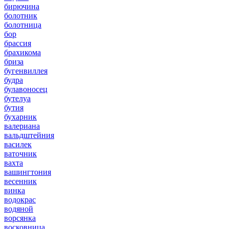
бирючина
болотник
болотница
бор
брассия
брахикома
бриза
бугенвиллея
будра
булавоносец
бутелуа
бутия
бухарник
валериана
вальдштейния
василек
ваточник
вахта
вашингтония
весенник
винка
водокрас
водяной
ворсянка
восковница