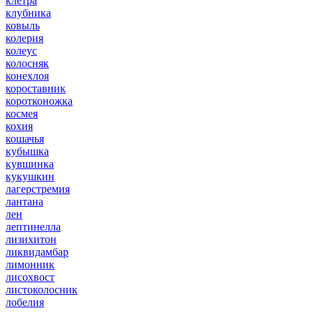
клетра
клубника
ковыль
колерия
колеус
колосняк
конехлоя
короставник
коротконожка
космея
кохия
кошачья
кубышка
кувшинка
кукушкин
лагерстремия
лантана
лен
лептинелла
лизихитон
ликвидамбар
лимонник
лисохвост
листоколосник
лобелия