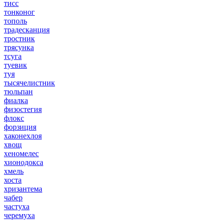
тисс
тонконог
тополь
традесканция
тростник
трясунка
тсуга
туевик
туя
тысячелистник
тюльпан
фиалка
физостегия
флокс
форзиция
хаконехлоя
хвощ
хеномелес
хионодокса
хмель
хоста
хризантема
чабер
частуха
черемуха