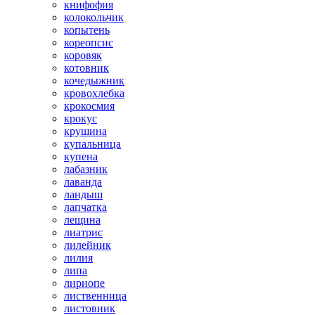
книфофия
колокольчик
копытень
кореопсис
коровяк
котовник
кочедыжник
кровохлебка
крокосмия
крокус
крушина
купальница
купена
лабазник
лаванда
ландыш
лапчатка
лещина
лиатрис
лилейник
лилия
липа
лириопе
лиственница
листовник