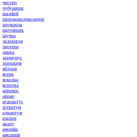
чистец
чубушник
шалфей
ширококолокольчик
штокроза
щитовник
щучка
экзохорда
энотера
эрика
эримурус
эхинацея
яблоня
ясень
ясколка
яснотка
абрикос
авран
агапантус
агератум
адиантум
азалии
акант
аморфа
амсония