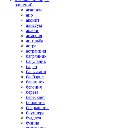
растений
агастахе
аир
аконит
алиссум
арабис
армерия
астильба
астра
астранция
багрянник
багульник
бадан
бальзамин
барбарис
барвинок
бегония
береза
бересклет
бобовник
боярышник
бруннера
буддлея
бузина