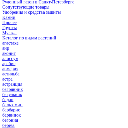
Рулонный газон в Санкт-Петербурге
Сопутствующие товары
Удобрения и средства защиты
Камни
Прочее
Грунты
Мульча
Каталог по видам растений
агастахе
аир
аконит
алиссум
арабис
армерия
астильба
астра
астранция
багрянник
багульник
бадан
бальзамин
барбарис
барвинок
бегония
береза