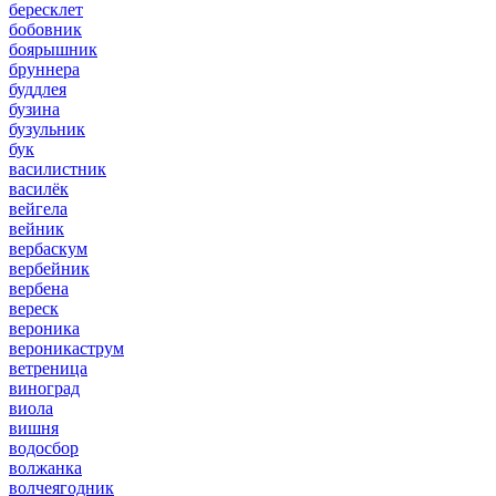
бересклет
бобовник
боярышник
бруннера
буддлея
бузина
бузульник
бук
василистник
василёк
вейгела
вейник
вербаскум
вербейник
вербена
вереск
вероника
вероникаструм
ветреница
виноград
виола
вишня
водосбор
волжанка
волчеягодник