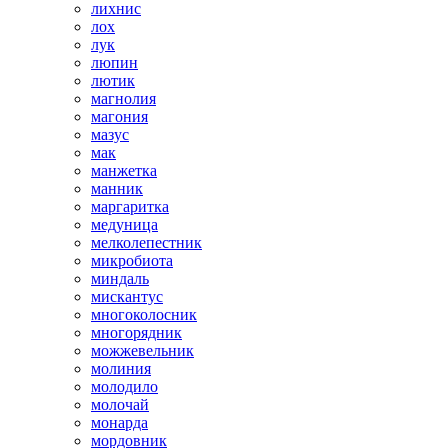
лихнис
лох
лук
люпин
лютик
магнолия
магония
мазус
мак
манжетка
манник
маргаритка
медуница
мелколепестник
микробиота
миндаль
мискантус
многоколосник
многорядник
можжевельник
молиния
молодило
молочай
монарда
мордовник