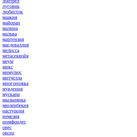
лонтрел
луговик
любисток
маакия
майоран
малина
мальва
мартензия
масдеваллия
мелисса
метасеквойя
меум
микс
мимулюс
митчелла
многоножка
мукдения
мускари
мыльнянка
мюленбекия
настурция
немезия
нимфоидес
овес
овсец