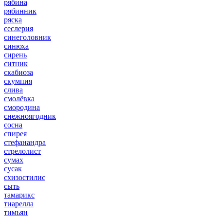
рябина
рябинник
ряска
сеслерия
синеголовник
синюха
сирень
ситник
скабиоза
скумпия
слива
смолёвка
смородина
снежноягодник
сосна
спирея
стефанандра
стрелолист
сумах
сусак
схизостилис
сыть
тамарикс
тиарелла
тимьян