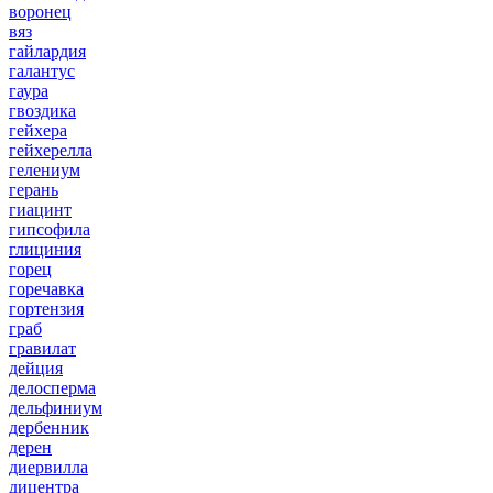
воронец
вяз
гайлардия
галантус
гаура
гвоздика
гейхера
гейхерелла
гелениум
герань
гиацинт
гипсофила
глициния
горец
горечавка
гортензия
граб
гравилат
дейция
делосперма
дельфиниум
дербенник
дерен
диервилла
дицентра