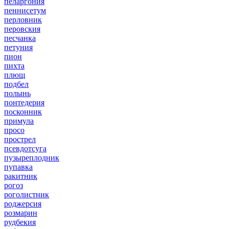
пеларгония
пеннисетум
перловник
перовския
песчанка
петуния
пион
пихта
плющ
подбел
полынь
понтедерия
посконник
примула
просо
прострел
псевдотсуга
пузыреплодник
пупавка
ракитник
рогоз
роголистник
роджерсия
розмарин
рудбекия