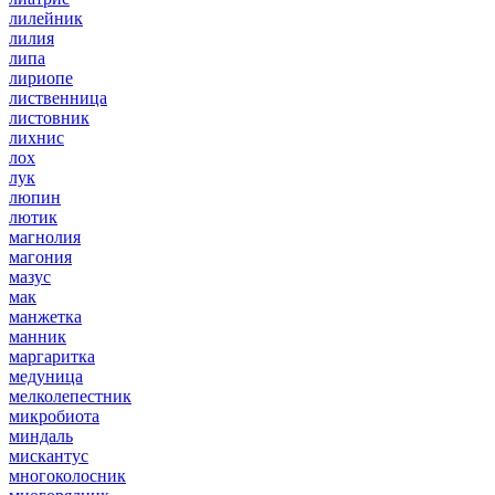
лилейник
лилия
липа
лириопе
лиственница
листовник
лихнис
лох
лук
люпин
лютик
магнолия
магония
мазус
мак
манжетка
манник
маргаритка
медуница
мелколепестник
микробиота
миндаль
мискантус
многоколосник