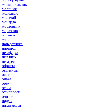
многорядник
можжевельник
молиния
молодило
молочай
монарда
мордовник
морозник
мшанка
мята
наперстянка
нарцисс
незабудка
нивяник
нимфея
обриета
овсяница
ожика
ольха
орех
осока
офиопогон
очиток
падуб
пахизандра