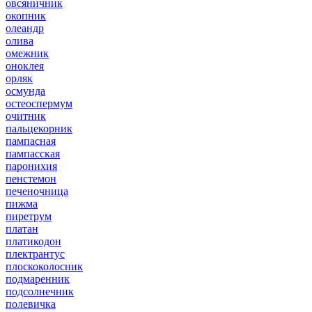
овсяничник
окопник
олеандр
олива
омежник
оноклея
орляк
осмунда
остеоспермум
очитник
пальцекорник
пампасная
пампасская
паронихия
пенстемон
печеночница
пижма
пиретрум
платан
платикодон
плектрантус
плоскоколосник
подмаренник
подсолнечник
полевичка