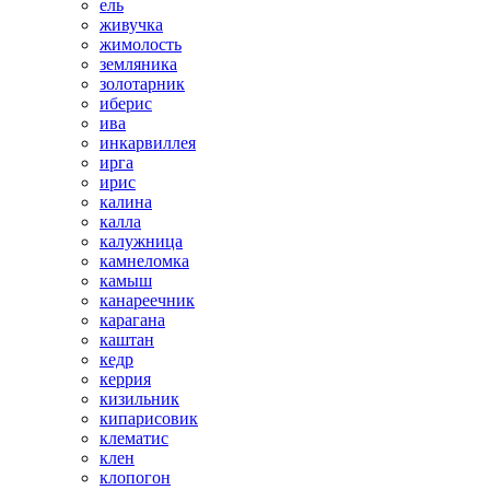
ель
живучка
жимолость
земляника
золотарник
иберис
ива
инкарвиллея
ирга
ирис
калина
калла
калужница
камнеломка
камыш
канареечник
карагана
каштан
кедр
керрия
кизильник
кипарисовик
клематис
клен
клопогон