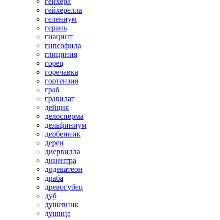
гейхера
гейхерелла
гелениум
герань
гиацинт
гипсофила
глициния
горец
горечавка
гортензия
граб
гравилат
дейция
делосперма
дельфиниум
дербенник
дерен
диервилла
дицентра
додекатеон
драба
древогубец
дуб
душевник
душица