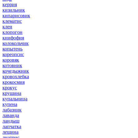
керрия
кизильник
кипарисовик
клематис
клен
клопогон
книфофия
колокольчик
копытень
кореопсис
коровяк
котовник
кочедыжник
кровохлебка
крокосмия
крокус
крушина
купальница
купена
лабазник
лаванда
ландыш
лапчатка
лещина
лиатрис