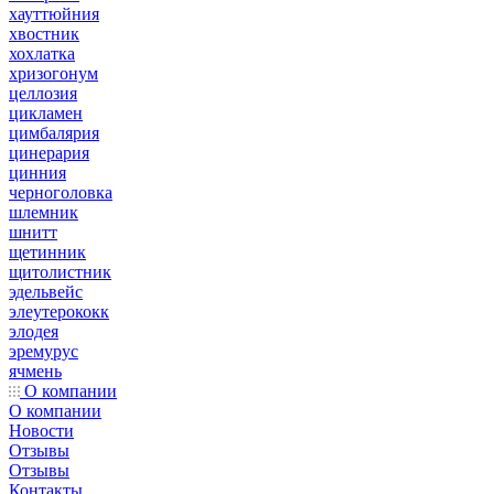
хауттюйния
хвостник
хохлатка
хризогонум
целлозия
цикламен
цимбалярия
цинерария
цинния
черноголовка
шлемник
шнитт
щетинник
щитолистник
эдельвейс
элеутерококк
элодея
эремурус
ячмень
О компании
О компании
Новости
Отзывы
Отзывы
Контакты