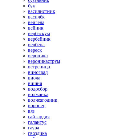
бузульник
бук
василистник
василёк
вейгела
вейник
вербаскум
вербейник
вербена
вереск
вероника
вероникаструм
ветреница
виноград
виола
вишня
водосбор
волжанка
волчеягодник
воронец
вяз
гайлардия
галантус
гаура
гвоздика