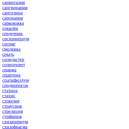
санвиталия
сангвинария
сантолина
сапонария
саркококка
секвойя
сердечник
сисиринхиум
ситняг
смолевка
сныть
солидастер
солнцецвет
спаржа
спартина
спатифиллум
сподиопогон
статица
стахис
стокезия
страусник
стрелиция
сурфиния
схизахириум
схизофрагма