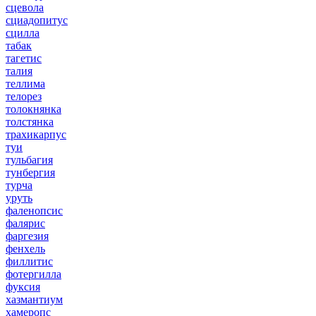
сцевола
сциадопитус
сцилла
табак
тагетис
талия
теллима
телорез
толокнянка
толстянка
трахикарпус
туи
тульбагия
тунбергия
турча
уруть
фаленопсис
фалярис
фаргезия
фенхель
филлитис
фотергилла
фуксия
хазмантиум
хамеропс