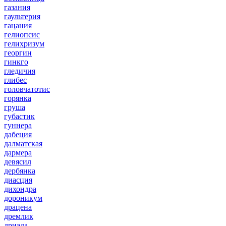
газания
гаультерия
гацания
гелиопсис
гелихризум
георгин
гинкго
гледичия
глибес
головчатотис
горянка
груша
губастик
гуннера
дабеция
далматская
дармера
девясил
дербянка
диасция
дихондра
дороникум
драцена
дремлик
дриада