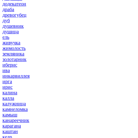
додекатеон
драба
древогубец
дуб
душевник
душица
ель
живучка
жимолость
земляника
золотарник
иберис
ива
инкарвиллея
ирга
ирис
калина
калла
калужница
камнеломка
камыш
канареечник
карагана
каштан
кедр