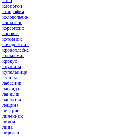
клен
клопогон
книфофия
колокольчик
копытень
кореопсис
коровяк
котовник
кочедыжник
кровохлебка
крокосмия
крокус
крушина
купальница
купена
лабазник
лаванда
ландыш
лапчатка
лещина
лиатрис
лилейник
лилия
липа
лириопе