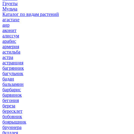
Грунты
Мульча
Каталог по видам растений
агастахе
аир
аконит
алиссум
арабис
армерия
астильба
астра
астранция
багрянник
багульник
бадан
бальзамин
барбарис
барвинок
бегония
береза
бересклет
бобовник
боярышник
бруннера
буддлея