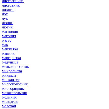
лиственница
листовник
лихнис
лох
лук
люпин
лютик
магнолия
магония
мазус
мак
манжетка
манник
маргаритка
медуница
мелколепестник
микробиота
миндаль
мискантус
многоколосник
многорядник
можжевельник
молиния
молодило
молочай