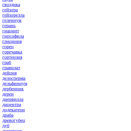
гвоздика
гейхера
гейхерелла
гелениум
герань
гиацинт
гипсофила
глициния
горец
горечавка
гортензия
граб
гравилат
дейция
делосперма
дельфиниум
дербенник
дерен
диервилла
дицентра
додекатеон
драба
древогубец
дуб
душевник