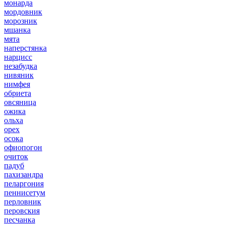
монарда
мордовник
морозник
мшанка
мята
наперстянка
нарцисс
незабудка
нивяник
нимфея
обриета
овсяница
ожика
ольха
орех
осока
офиопогон
очиток
падуб
пахизандра
пеларгония
пеннисетум
перловник
перовския
песчанка