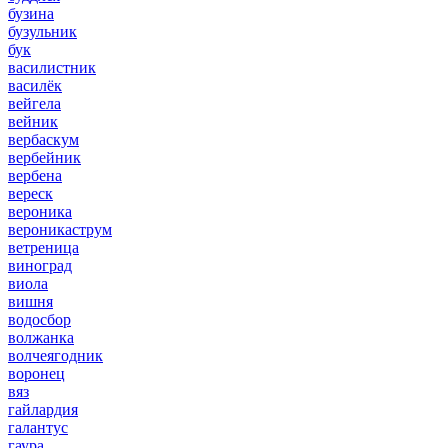
бузина
бузульник
бук
василистник
василёк
вейгела
вейник
вербаскум
вербейник
вербена
вереск
вероника
вероникаструм
ветреница
виноград
виола
вишня
водосбор
волжанка
волчеягодник
воронец
вяз
гайлардия
галантус
гаура