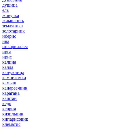
душица
ель
живучка
жимолость
земляника
золотарник
иберис
ива
инкарвиллея
ирга
ирис
калина
калла
калужница
камнеломка
камыш
канареечник
карагана
каштан
кедр
керрия
кизильник
кипарисовик
клематис