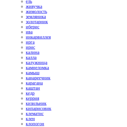
ель
живучка
жимолость
земляника
золотарник
иберис
ива
инкарвиллея
ирга
ирис
калина
калла
калужница
камнеломка
камыш
канареечник
карагана
каштан
кедр
керрия
кизильник
кипарисовик
клематис
клен
клопогон