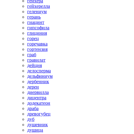
гейхера
гейхерелла
гелениум
герань
гиацинт
гипсофила
глициния
горец
горечавка
гортензия
граб
гравилат
дейция
делосперма
дельфиниум
дербенник
дерен
диервилла
дицентра
додекатеон
драба
древогубец
дуб
душевник
душица