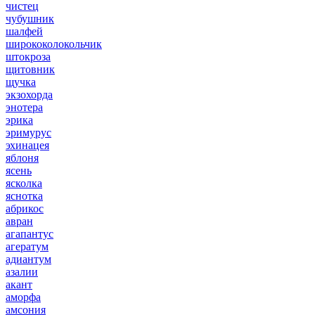
чистец
чубушник
шалфей
ширококолокольчик
штокроза
щитовник
щучка
экзохорда
энотера
эрика
эримурус
эхинацея
яблоня
ясень
ясколка
яснотка
абрикос
авран
агапантус
агератум
адиантум
азалии
акант
аморфа
амсония