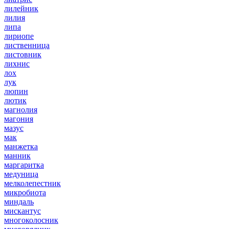
лилейник
лилия
липа
лириопе
лиственница
листовник
лихнис
лох
лук
люпин
лютик
магнолия
магония
мазус
мак
манжетка
манник
маргаритка
медуница
мелколепестник
микробиота
миндаль
мискантус
многоколосник