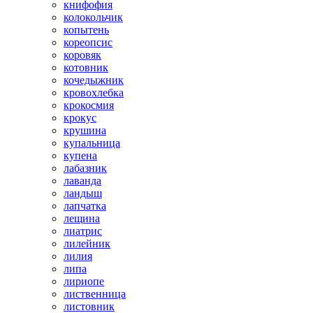
книфофия
колокольчик
копытень
кореопсис
коровяк
котовник
кочедыжник
кровохлебка
крокосмия
крокус
крушина
купальница
купена
лабазник
лаванда
ландыш
лапчатка
лещина
лиатрис
лилейник
лилия
липа
лириопе
лиственница
листовник