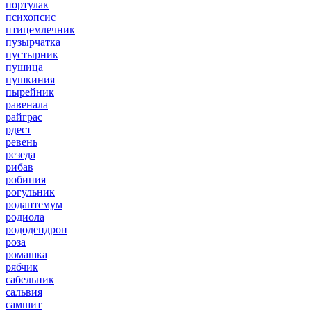
портулак
психопсис
птицемлечник
пузырчатка
пустырник
пушица
пушкиния
пырейник
равенала
райграс
рдест
ревень
резеда
рибав
робиния
рогульник
родантемум
родиола
рододендрон
роза
ромашка
рябчик
сабельник
сальвия
самшит