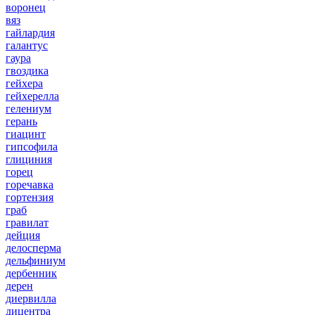
воронец
вяз
гайлардия
галантус
гаура
гвоздика
гейхера
гейхерелла
гелениум
герань
гиацинт
гипсофила
глициния
горец
горечавка
гортензия
граб
гравилат
дейция
делосперма
дельфиниум
дербенник
дерен
диервилла
дицентра