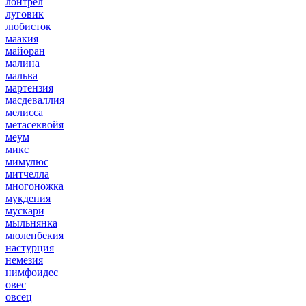
лонтрел
луговик
любисток
маакия
майоран
малина
мальва
мартензия
масдеваллия
мелисса
метасеквойя
меум
микс
мимулюс
митчелла
многоножка
мукдения
мускари
мыльнянка
мюленбекия
настурция
немезия
нимфоидес
овес
овсец