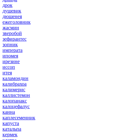
дрок
душевик
дюшенея
ежеголовник
жасмин
зверобой
зефирантес
зопник
императа
ипомея
ирезине
иссоп
итея
каламондин
калибрахоа
калимерис
каллистемон
калопанакс
калоцефалус
канна
каплесеменник
капуста
катальпа
кермек