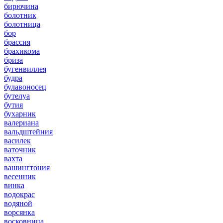
бирючина
болотник
болотница
бор
брассия
брахикома
бриза
бугенвиллея
будра
булавоносец
бутелуа
бутия
бухарник
валериана
вальдштейния
василек
ваточник
вахта
вашингтония
весенник
винка
водокрас
водяной
ворсянка
восковница