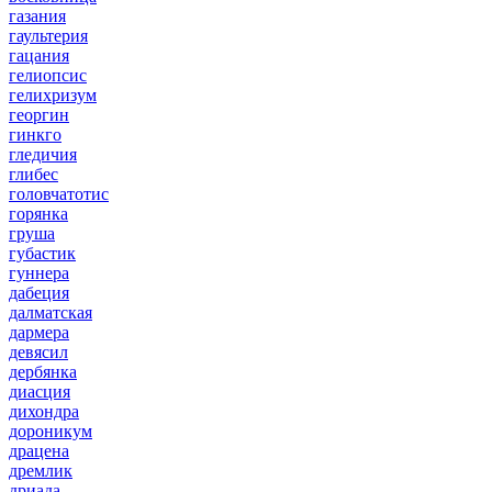
газания
гаультерия
гацания
гелиопсис
гелихризум
георгин
гинкго
гледичия
глибес
головчатотис
горянка
груша
губастик
гуннера
дабеция
далматская
дармера
девясил
дербянка
диасция
дихондра
дороникум
драцена
дремлик
дриада