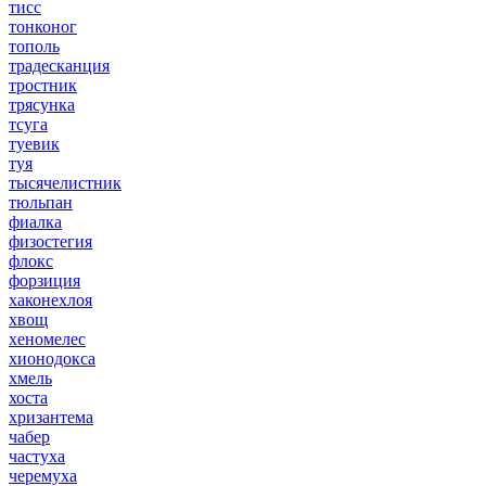
тисс
тонконог
тополь
традесканция
тростник
трясунка
тсуга
туевик
туя
тысячелистник
тюльпан
фиалка
физостегия
флокс
форзиция
хаконехлоя
хвощ
хеномелес
хионодокса
хмель
хоста
хризантема
чабер
частуха
черемуха