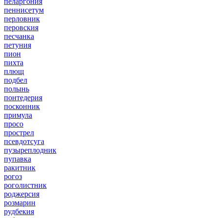
пеларгония
пеннисетум
перловник
перовския
песчанка
петуния
пион
пихта
плющ
подбел
полынь
понтедерия
посконник
примула
просо
прострел
псевдотсуга
пузыреплодник
пупавка
ракитник
рогоз
роголистник
роджерсия
розмарин
рудбекия