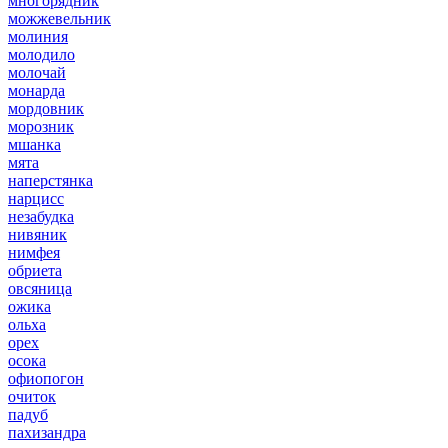
многорядник
можжевельник
молиния
молодило
молочай
монарда
мордовник
морозник
мшанка
мята
наперстянка
нарцисс
незабудка
нивяник
нимфея
обриета
овсяница
ожика
ольха
орех
осока
офиопогон
очиток
падуб
пахизандра