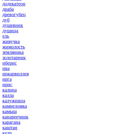
додекатеон
драба
древогубец
дуб
душевник
душица
ель
живучка
жимолость
земляника
золотарник
иберис
ива
инкарвиллея
ирга
ирис
калина
калла
калужница
камнеломка
камыш
канареечник
карагана
каштан
кедр