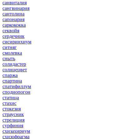
санвиталия
сангвинария
сантолина
сапонария
саркококка
секвойя
сердечник
сисиринхиум
ситняг
смолевка
сныть
солидастер
солнцецвет
спаржа
спартина
спатифиллум
сподиопогон
статица
стахис
стокезия
страусник
стрелиция
сурфиния
схизахириум
схизофрагма