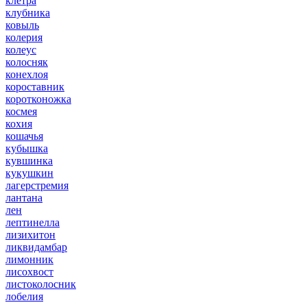
клетра
клубника
ковыль
колерия
колеус
колосняк
конехлоя
короставник
коротконожка
космея
кохия
кошачья
кубышка
кувшинка
кукушкин
лагерстремия
лантана
лен
лептинелла
лизихитон
ликвидамбар
лимонник
лисохвост
листоколосник
лобелия