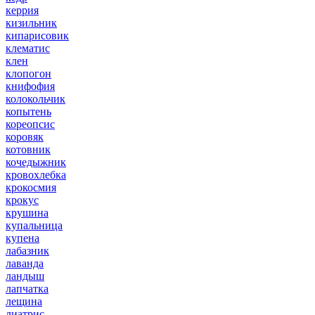
керрия
кизильник
кипарисовик
клематис
клен
клопогон
книфофия
колокольчик
копытень
кореопсис
коровяк
котовник
кочедыжник
кровохлебка
крокосмия
крокус
крушина
купальница
купена
лабазник
лаванда
ландыш
лапчатка
лещина
лиатрис