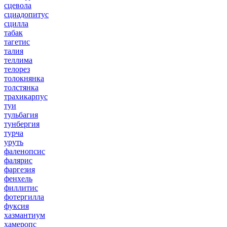
сцевола
сциадопитус
сцилла
табак
тагетис
талия
теллима
телорез
толокнянка
толстянка
трахикарпус
туи
тульбагия
тунбергия
турча
уруть
фаленопсис
фалярис
фаргезия
фенхель
филлитис
фотергилла
фуксия
хазмантиум
хамеропс