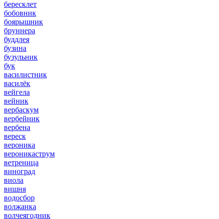
бересклет
бобовник
боярышник
бруннера
буддлея
бузина
бузульник
бук
василистник
василёк
вейгела
вейник
вербаскум
вербейник
вербена
вереск
вероника
вероникаструм
ветреница
виноград
виола
вишня
водосбор
волжанка
волчеягодник