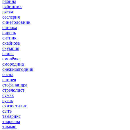
рябина
рябинник
ряска
сеслерия
синеголовник
синюха
сирень
ситник
скабиоза
скумпия
слива
смолёвка
смородина
снежноягодник
сосна
спирея
стефанандра
стрелолист
сумах
сусак
схизостилис
сыть
тамарикс
тиарелла
тимьян