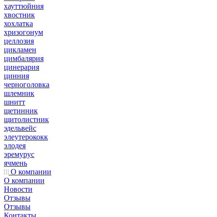
хауттюйния
хвостник
хохлатка
хризогонум
целлозия
цикламен
цимбалярия
цинерария
цинния
черноголовка
шлемник
шнитт
щетинник
щитолистник
эдельвейс
элеутерококк
элодея
эремурус
ячмень
О компании
О компании
Новости
Отзывы
Отзывы
Контакты