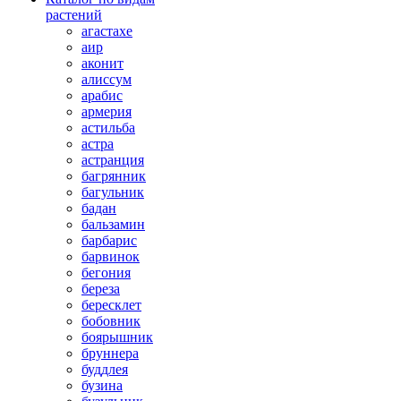
растений
агастахе
аир
аконит
алиссум
арабис
армерия
астильба
астра
астранция
багрянник
багульник
бадан
бальзамин
барбарис
барвинок
бегония
береза
бересклет
бобовник
боярышник
бруннера
буддлея
бузина