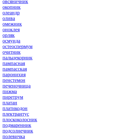
овсяничник
окопник
олеандр
олива
омежник
оноклея
орляк
осмунда
остеоспермум
очитник
пальцекорник
пампасная
пампасская
паронихия
пенстемон
печеночница
пижма
пиретрум
платан
платикодон
плектрантус
плоскоколосник
подмаренник
подсолнечник
полевичка