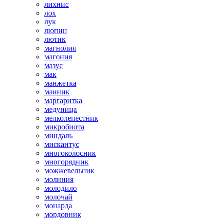
лихнис
лох
лук
люпин
лютик
магнолия
магония
мазус
мак
манжетка
манник
маргаритка
медуница
мелколепестник
микробиота
миндаль
мискантус
многоколосник
многорядник
можжевельник
молиния
молодило
молочай
монарда
мордовник