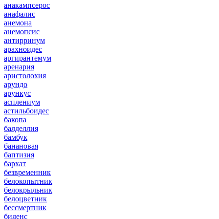
анакампсерос
анафалис
анемона
анемопсис
антирринум
арахноидес
аргирантемум
аренария
аристолохия
арундо
арункус
асплениум
астильбоидес
бакопа
балделлия
бамбук
банановая
баптизия
бархат
безвременник
белокопытник
белокрыльник
белоцветник
бессмертник
биденс