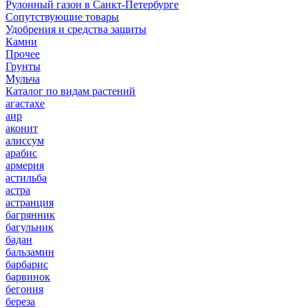
Рулонный газон в Санкт-Петербурге
Сопутствующие товары
Удобрения и средства защиты
Камни
Прочее
Грунты
Мульча
Каталог по видам растений
агастахе
аир
аконит
алиссум
арабис
армерия
астильба
астра
астранция
багрянник
багульник
бадан
бальзамин
барбарис
барвинок
бегония
береза