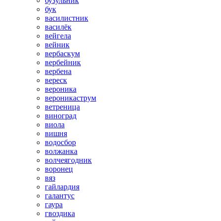
бузульник
бук
василистник
василёк
вейгела
вейник
вербаскум
вербейник
вербена
вереск
вероника
вероникаструм
ветреница
виноград
виола
вишня
водосбор
волжанка
волчеягодник
воронец
вяз
гайлардия
галантус
гаура
гвоздика