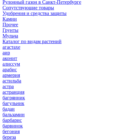
Рулонный газон в Санкт-Петербурге
Сопутствующие товары
Удобрения и средства защиты
Камни
Прочее
Грунты
Мульча
Каталог по видам растений
агастахе
аир
аконит
алиссум
арабис
армерия
астильба
астра
астранция
багрянник
багульник
бадан
бальзамин
барбарис
барвинок
бегония
береза