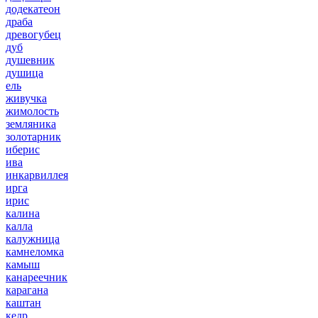
додекатеон
драба
древогубец
дуб
душевник
душица
ель
живучка
жимолость
земляника
золотарник
иберис
ива
инкарвиллея
ирга
ирис
калина
калла
калужница
камнеломка
камыш
канареечник
карагана
каштан
кедр