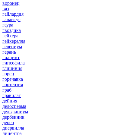
воронец
вяз
гайлардия
галантус
гаура
гвоздика
гейхера
гейхерелла
гелениум
герань
гиацинт
гипсофила
глициния
горец
горечавка
гортензия
граб
гравилат
дейция
делосперма
дельфиниум
дербенник
дерен
диервилла
дицентра