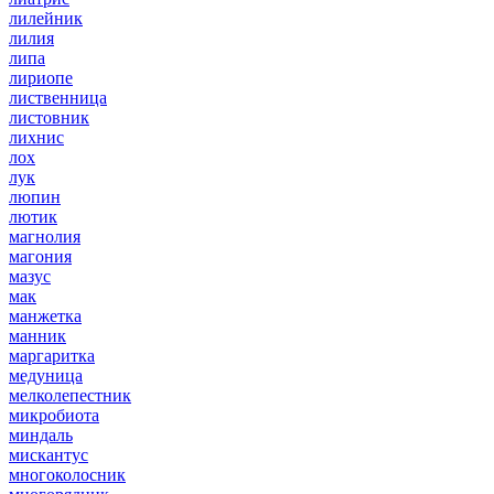
лилейник
лилия
липа
лириопе
лиственница
листовник
лихнис
лох
лук
люпин
лютик
магнолия
магония
мазус
мак
манжетка
манник
маргаритка
медуница
мелколепестник
микробиота
миндаль
мискантус
многоколосник