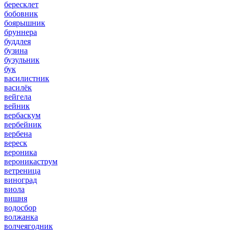
бересклет
бобовник
боярышник
бруннера
буддлея
бузина
бузульник
бук
василистник
василёк
вейгела
вейник
вербаскум
вербейник
вербена
вереск
вероника
вероникаструм
ветреница
виноград
виола
вишня
водосбор
волжанка
волчеягодник