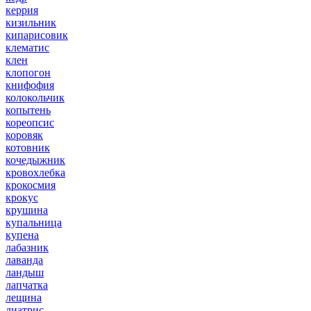
керрия
кизильник
кипарисовик
клематис
клен
клопогон
книфофия
колокольчик
копытень
кореопсис
коровяк
котовник
кочедыжник
кровохлебка
крокосмия
крокус
крушина
купальница
купена
лабазник
лаванда
ландыш
лапчатка
лещина
лиатрис