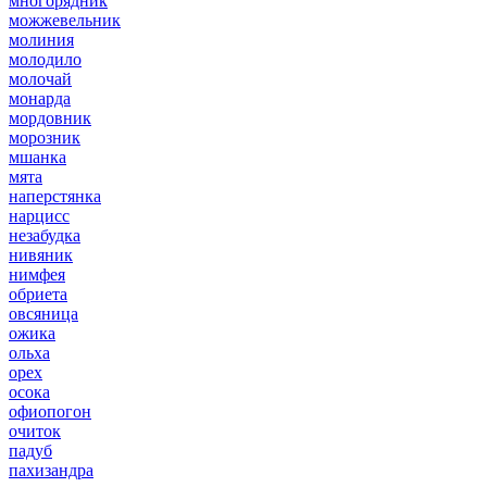
многорядник
можжевельник
молиния
молодило
молочай
монарда
мордовник
морозник
мшанка
мята
наперстянка
нарцисс
незабудка
нивяник
нимфея
обриета
овсяница
ожика
ольха
орех
осока
офиопогон
очиток
падуб
пахизандра