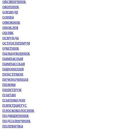
овсяничник
окопник
олеандр
олива
омежник
оноклея
орляк
осмунда
остеоспермум
очитник
пальцекорник
пампасная
пампасская
паронихия
пенстемон
печеночница
пижма
пиретрум
платан
платикодон
плектрантус
плоскоколосник
подмаренник
подсолнечник
полевичка