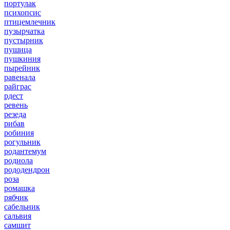
портулак
психопсис
птицемлечник
пузырчатка
пустырник
пушица
пушкиния
пырейник
равенала
райграс
рдест
ревень
резеда
рибав
робиния
рогульник
родантемум
родиола
рододендрон
роза
ромашка
рябчик
сабельник
сальвия
самшит