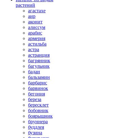
растений
агастахе
аир
аконит
алиссум
арабис
армерия
астильба
астра
астранция
багрянник
багульник
бадан
бальзамин
барбарис
барвинок
бегония
береза
бересклет
бобовник
боярышник
бруннера
буддлея
бузина