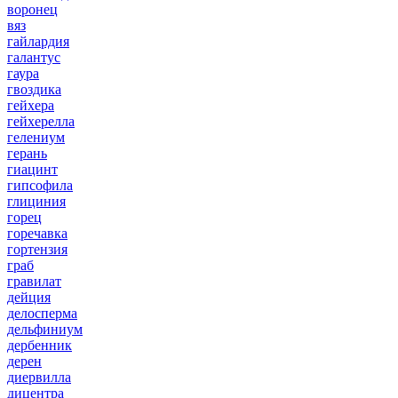
воронец
вяз
гайлардия
галантус
гаура
гвоздика
гейхера
гейхерелла
гелениум
герань
гиацинт
гипсофила
глициния
горец
горечавка
гортензия
граб
гравилат
дейция
делосперма
дельфиниум
дербенник
дерен
диервилла
дицентра