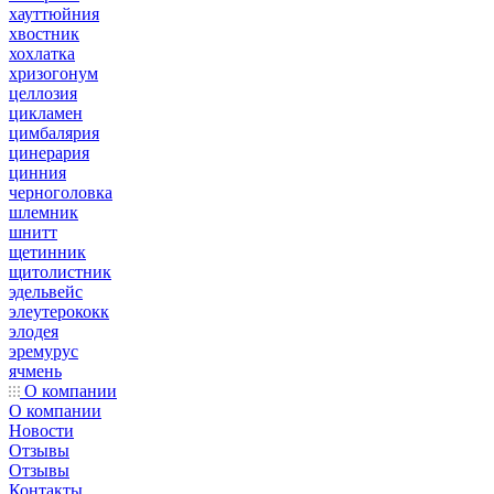
хауттюйния
хвостник
хохлатка
хризогонум
целлозия
цикламен
цимбалярия
цинерария
цинния
черноголовка
шлемник
шнитт
щетинник
щитолистник
эдельвейс
элеутерококк
элодея
эремурус
ячмень
О компании
О компании
Новости
Отзывы
Отзывы
Контакты