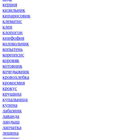
керрия
кизильник
кипарисовик
клематис
клен
клопогон
книфофия
колокольчик
копытень
кореопсис
коровяк
котовник
кочедыжник
кровохлебка
крокосмия
крокус
крушина
купальница
купена
лабазник
лаванда
ландыш
лапчатка
лещина
лиатрис