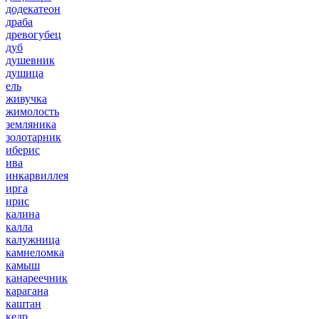
додекатеон
драба
древогубец
дуб
душевник
душица
ель
живучка
жимолость
земляника
золотарник
иберис
ива
инкарвиллея
ирга
ирис
калина
калла
калужница
камнеломка
камыш
канареечник
карагана
каштан
кедр