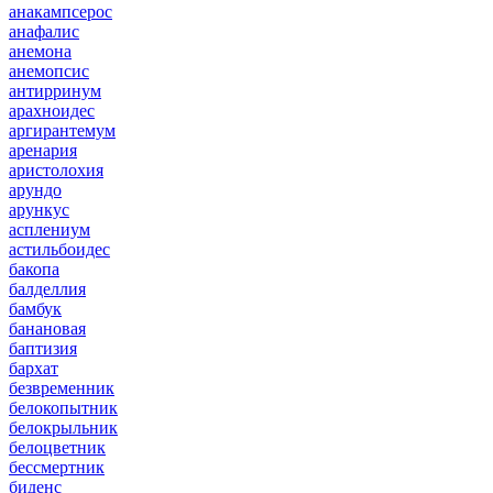
анакампсерос
анафалис
анемона
анемопсис
антирринум
арахноидес
аргирантемум
аренария
аристолохия
арундо
арункус
асплениум
астильбоидес
бакопа
балделлия
бамбук
банановая
баптизия
бархат
безвременник
белокопытник
белокрыльник
белоцветник
бессмертник
биденс