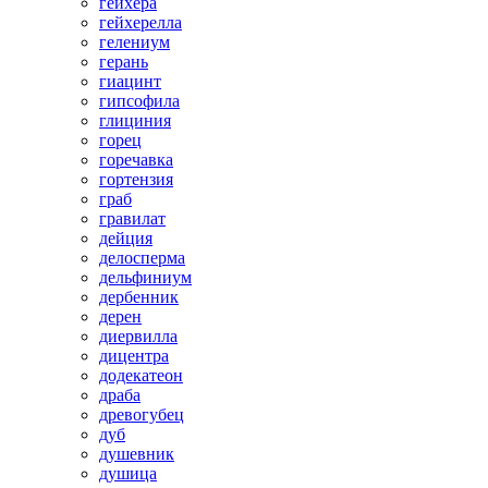
гейхера
гейхерелла
гелениум
герань
гиацинт
гипсофила
глициния
горец
горечавка
гортензия
граб
гравилат
дейция
делосперма
дельфиниум
дербенник
дерен
диервилла
дицентра
додекатеон
драба
древогубец
дуб
душевник
душица