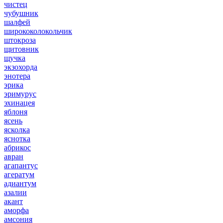
чистец
чубушник
шалфей
ширококолокольчик
штокроза
щитовник
щучка
экзохорда
энотера
эрика
эримурус
эхинацея
яблоня
ясень
ясколка
яснотка
абрикос
авран
агапантус
агератум
адиантум
азалии
акант
аморфа
амсония