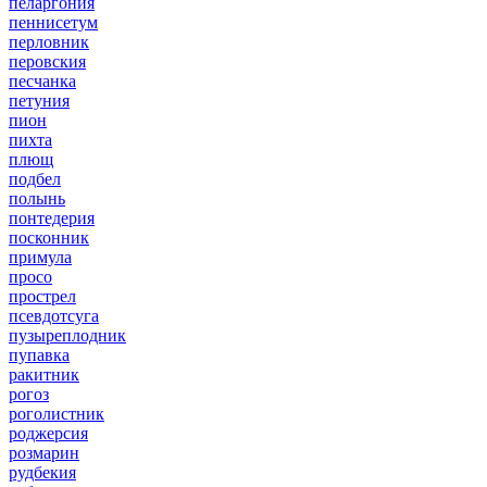
пеларгония
пеннисетум
перловник
перовския
песчанка
петуния
пион
пихта
плющ
подбел
полынь
понтедерия
посконник
примула
просо
прострел
псевдотсуга
пузыреплодник
пупавка
ракитник
рогоз
роголистник
роджерсия
розмарин
рудбекия