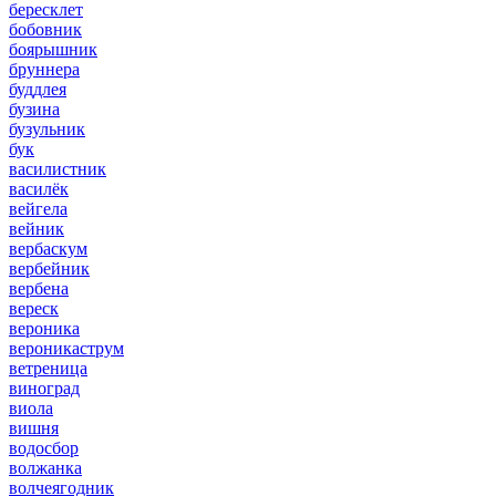
бересклет
бобовник
боярышник
бруннера
буддлея
бузина
бузульник
бук
василистник
василёк
вейгела
вейник
вербаскум
вербейник
вербена
вереск
вероника
вероникаструм
ветреница
виноград
виола
вишня
водосбор
волжанка
волчеягодник