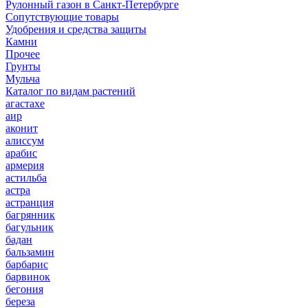
Рулонный газон в Санкт-Петербурге
Сопутствующие товары
Удобрения и средства защиты
Камни
Прочее
Грунты
Мульча
Каталог по видам растений
агастахе
аир
аконит
алиссум
арабис
армерия
астильба
астра
астранция
багрянник
багульник
бадан
бальзамин
барбарис
барвинок
бегония
береза