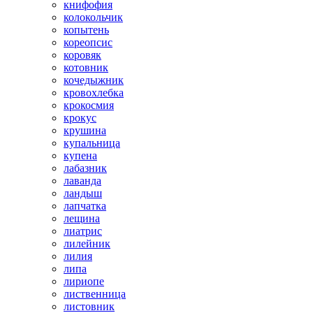
книфофия
колокольчик
копытень
кореопсис
коровяк
котовник
кочедыжник
кровохлебка
крокосмия
крокус
крушина
купальница
купена
лабазник
лаванда
ландыш
лапчатка
лещина
лиатрис
лилейник
лилия
липа
лириопе
лиственница
листовник