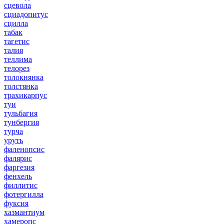
сцевола
сциадопитус
сцилла
табак
тагетис
талия
теллима
телорез
толокнянка
толстянка
трахикарпус
туи
тульбагия
тунбергия
турча
уруть
фаленопсис
фалярис
фаргезия
фенхель
филлитис
фотергилла
фуксия
хазмантиум
хамеропс