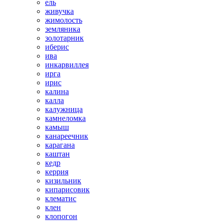
ель
живучка
жимолость
земляника
золотарник
иберис
ива
инкарвиллея
ирга
ирис
калина
калла
калужница
камнеломка
камыш
канареечник
карагана
каштан
кедр
керрия
кизильник
кипарисовик
клематис
клен
клопогон