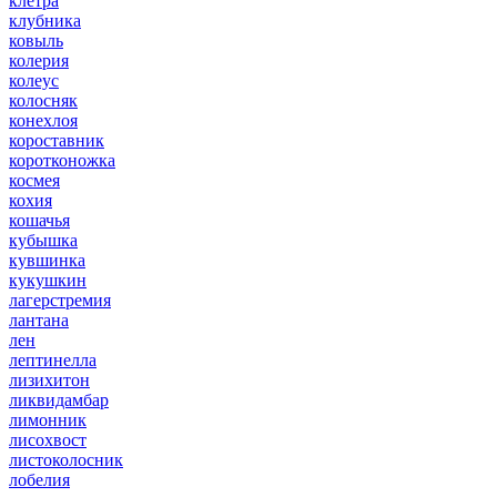
клетра
клубника
ковыль
колерия
колеус
колосняк
конехлоя
короставник
коротконожка
космея
кохия
кошачья
кубышка
кувшинка
кукушкин
лагерстремия
лантана
лен
лептинелла
лизихитон
ликвидамбар
лимонник
лисохвост
листоколосник
лобелия