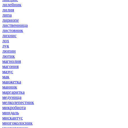
лилейник
лилия
липа
лириопе
лиственница
листовник
лихнис
лох
лук
люпин
лютик
магнолия
магония
мазус
мак
манжетка
манник
маргаритка
медуница
мелколепестник
микробиота
миндаль
мискантус
многоколосник