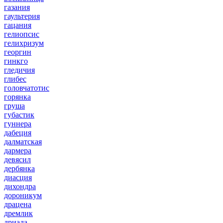
газания
гаультерия
гацания
гелиопсис
гелихризум
георгин
гинкго
гледичия
глибес
головчатотис
горянка
груша
губастик
гуннера
дабеция
далматская
дармера
девясил
дербянка
диасция
дихондра
дороникум
драцена
дремлик
дриада