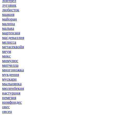
лонтрел
луговик
любисток
маакия
майоран
малина
мальва
мартензия
масдеваллия
мелисса
метасеквойя
меум
микс
мимулюс
митчелла
многоножка
мукдения
мускари
мыльнянка
мюленбекия
настурция
немезия
нимфоидес
овес
овсец