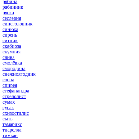
рябина
рябинник
ряска
сеслерия
синеголовник
синюха
сирень
ситник
скабиоза
скумпия
слива
смолёвка
смородина
снежноягодник
сосна
спирея
стефанандра
стрелолист
сумах
сусак
схизостилис
сыть
тамарикс
тиарелла
тимьян