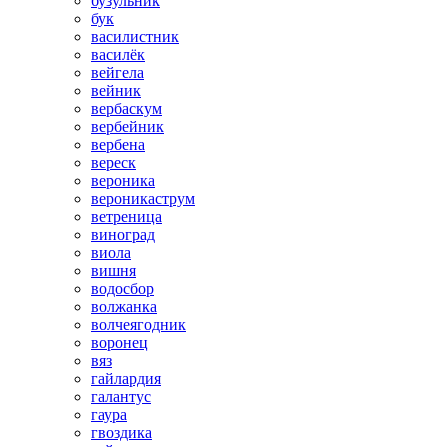
бузульник
бук
василистник
василёк
вейгела
вейник
вербаскум
вербейник
вербена
вереск
вероника
вероникаструм
ветреница
виноград
виола
вишня
водосбор
волжанка
волчеягодник
воронец
вяз
гайлардия
галантус
гаура
гвоздика