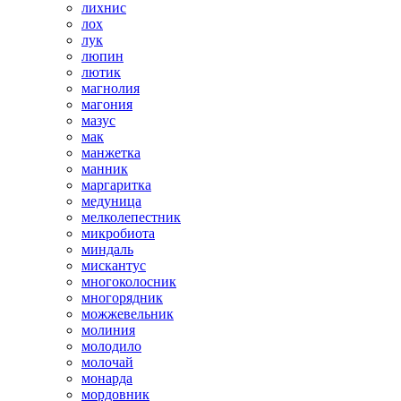
лихнис
лох
лук
люпин
лютик
магнолия
магония
мазус
мак
манжетка
манник
маргаритка
медуница
мелколепестник
микробиота
миндаль
мискантус
многоколосник
многорядник
можжевельник
молиния
молодило
молочай
монарда
мордовник