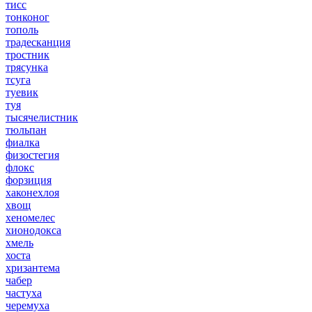
тисс
тонконог
тополь
традесканция
тростник
трясунка
тсуга
туевик
туя
тысячелистник
тюльпан
фиалка
физостегия
флокс
форзиция
хаконехлоя
хвощ
хеномелес
хионодокса
хмель
хоста
хризантема
чабер
частуха
черемуха