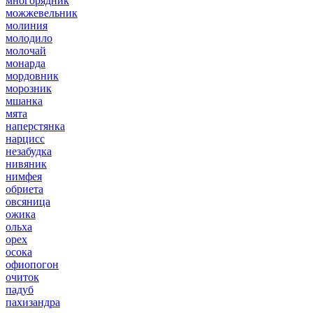
многорядник
можжевельник
молиния
молодило
молочай
монарда
мордовник
морозник
мшанка
мята
наперстянка
нарцисс
незабудка
нивяник
нимфея
обриета
овсяница
ожика
ольха
орех
осока
офиопогон
очиток
падуб
пахизандра