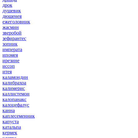
дрок
душевик
дюшенея
ежеголовник
жасмин
зверобой
зефирантес
зопник
императа
ипомея
ирезине
иссоп
итея
каламондин
калибрахоа
калимерис
каллистемон
калопанакс
калоцефалус
канна
каплесеменник
капуста
катальпа
кермек