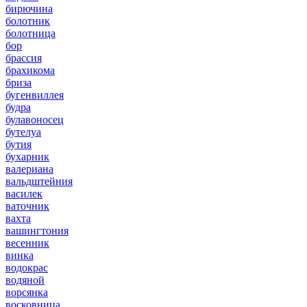
бирючина
болотник
болотница
бор
брассия
брахикома
бриза
бугенвиллея
будра
булавоносец
бутелуа
бутия
бухарник
валериана
вальдштейния
василек
ваточник
вахта
вашингтония
весенник
винка
водокрас
водяной
ворсянка
восковница