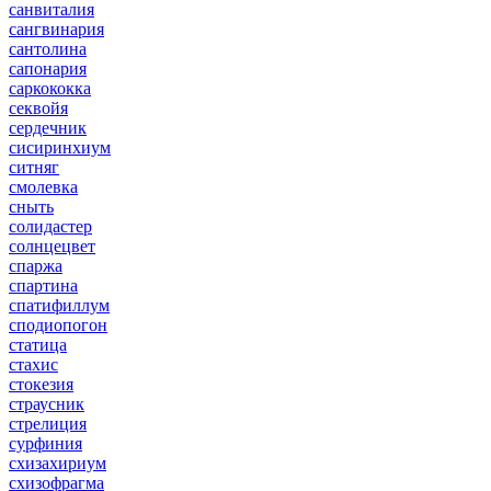
санвиталия
сангвинария
сантолина
сапонария
саркококка
секвойя
сердечник
сисиринхиум
ситняг
смолевка
сныть
солидастер
солнцецвет
спаржа
спартина
спатифиллум
сподиопогон
статица
стахис
стокезия
страусник
стрелиция
сурфиния
схизахириум
схизофрагма