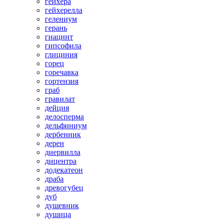
гейхера
гейхерелла
гелениум
герань
гиацинт
гипсофила
глициния
горец
горечавка
гортензия
граб
гравилат
дейция
делосперма
дельфиниум
дербенник
дерен
диервилла
дицентра
додекатеон
драба
древогубец
дуб
душевник
душица