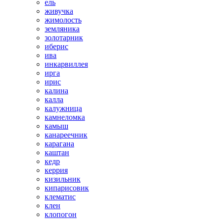
ель
живучка
жимолость
земляника
золотарник
иберис
ива
инкарвиллея
ирга
ирис
калина
калла
калужница
камнеломка
камыш
канареечник
карагана
каштан
кедр
керрия
кизильник
кипарисовик
клематис
клен
клопогон