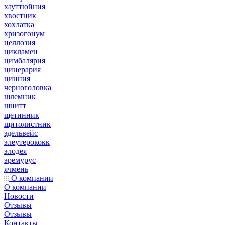
хауттюйния
хвостник
хохлатка
хризогонум
целлозия
цикламен
цимбалярия
цинерария
цинния
черноголовка
шлемник
шнитт
щетинник
щитолистник
эдельвейс
элеутерококк
элодея
эремурус
ячмень
О компании
О компании
Новости
Отзывы
Отзывы
Контакты