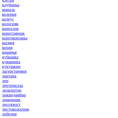
клетра
клубника
ковыль
колерия
колеус
колосняк
конехлоя
короставник
коротконожка
космея
кохия
кошачья
кубышка
кувшинка
кукушкин
лагерстремия
лантана
лен
лептинелла
лизихитон
ликвидамбар
лимонник
лисохвост
листоколосник
лобелия