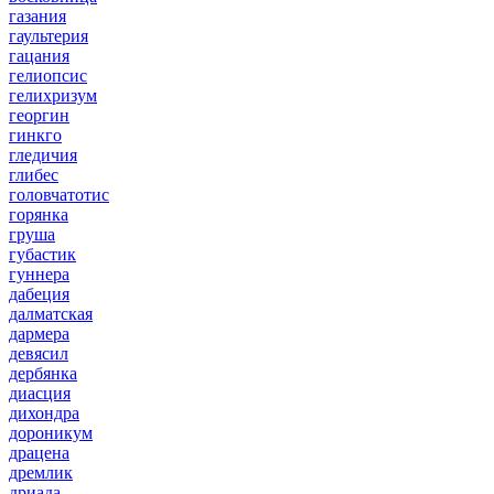
газания
гаультерия
гацания
гелиопсис
гелихризум
георгин
гинкго
гледичия
глибес
головчатотис
горянка
груша
губастик
гуннера
дабеция
далматская
дармера
девясил
дербянка
диасция
дихондра
дороникум
драцена
дремлик
дриада