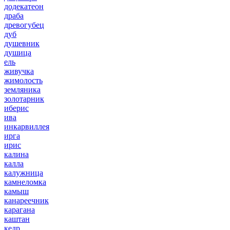
додекатеон
драба
древогубец
дуб
душевник
душица
ель
живучка
жимолость
земляника
золотарник
иберис
ива
инкарвиллея
ирга
ирис
калина
калла
калужница
камнеломка
камыш
канареечник
карагана
каштан
кедр