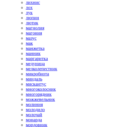
лихнис
лох
лук
люпин
лютик
магнолия
магония
мазус
мак
манжетка
манник
маргаритка
медуница
мелколепестник
микробиота
миндаль
мискантус
многоколосник
многорядник
можжевельник
молиния
молодило
молочай
монарда
мордовник