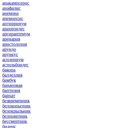
анакампсерос
анафалис
анемона
анемопсис
антирринум
арахноидес
аргирантемум
аренария
аристолохия
арундо
арункус
асплениум
астильбоидес
бакопа
балделлия
бамбук
банановая
баптизия
бархат
безвременник
белокопытник
белокрыльник
белоцветник
бессмертник
биденс