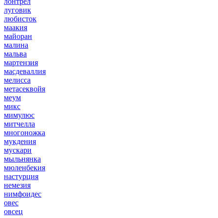
лонтрел
луговик
любисток
маакия
майоран
малина
мальва
мартензия
масдеваллия
мелисса
метасеквойя
меум
микс
мимулюс
митчелла
многоножка
мукдения
мускари
мыльнянка
мюленбекия
настурция
немезия
нимфоидес
овес
овсец