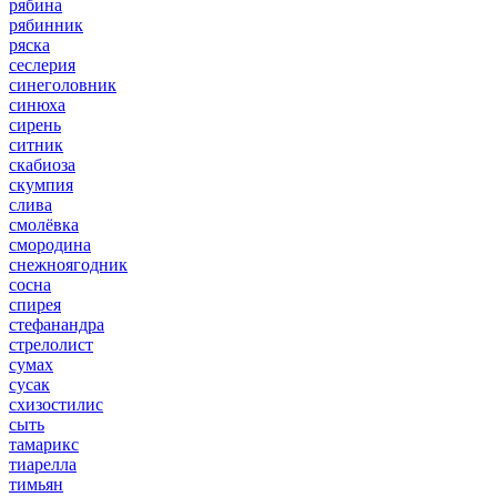
рябина
рябинник
ряска
сеслерия
синеголовник
синюха
сирень
ситник
скабиоза
скумпия
слива
смолёвка
смородина
снежноягодник
сосна
спирея
стефанандра
стрелолист
сумах
сусак
схизостилис
сыть
тамарикс
тиарелла
тимьян