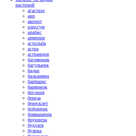
растений
агастахе
аир
аконит
алиссум
арабис
армерия
астильба
астра
астранция
багрянник
багульник
бадан
бальзамин
барбарис
барвинок
бегония
береза
бересклет
бобовник
боярышник
бруннера
буддлея
бузина