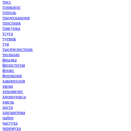
тисс
тонконог
тополь
традесканция
тростник
трясунка
тсуга
туевик
туя
тысячелистник
тюльпан
фиалка
физостегия
флокс
форзиция
хаконехлоя
хвощ
хеномелес
хионодокса
хмель
хоста
хризантема
чабер
частуха
черемуха