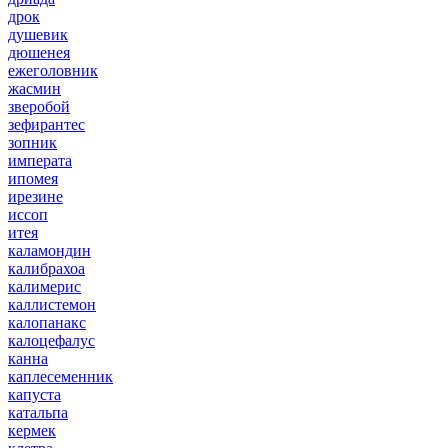
дрок
душевик
дюшенея
ежеголовник
жасмин
зверобой
зефирантес
зопник
императа
ипомея
ирезине
иссоп
итея
каламондин
калибрахоа
калимерис
каллистемон
калопанакс
калоцефалус
канна
каплесеменник
капуста
катальпа
кермек