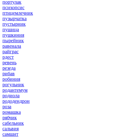
портулак
психопсис
птицемлечник
пузырчатка
пустырник
пушица
пушкиния
пырейник
равенала
райграс
рдест
ревень
резеда
рибав
робиния
рогульник
родантемум
родиола
рододендрон
роза
ромашка
рябчик
сабельник
сальвия
самшит