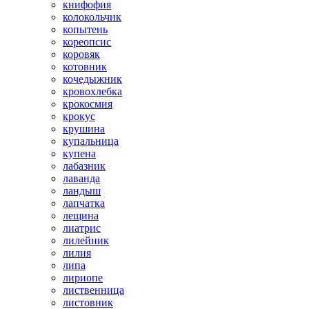
книфофия
колокольчик
копытень
кореопсис
коровяк
котовник
кочедыжник
кровохлебка
крокосмия
крокус
крушина
купальница
купена
лабазник
лаванда
ландыш
лапчатка
лещина
лиатрис
лилейник
лилия
липа
лириопе
лиственница
листовник