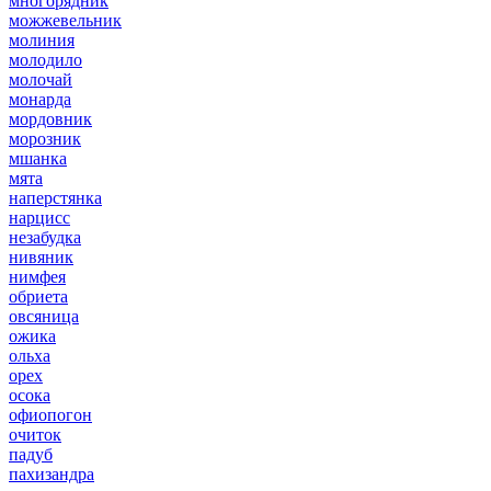
многорядник
можжевельник
молиния
молодило
молочай
монарда
мордовник
морозник
мшанка
мята
наперстянка
нарцисс
незабудка
нивяник
нимфея
обриета
овсяница
ожика
ольха
орех
осока
офиопогон
очиток
падуб
пахизандра