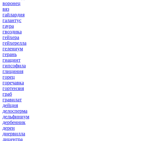
воронец
вяз
гайлардия
галантус
гаура
гвоздика
гейхера
гейхерелла
гелениум
герань
гиацинт
гипсофила
глициния
горец
горечавка
гортензия
граб
гравилат
дейция
делосперма
дельфиниум
дербенник
дерен
диервилла
дицентра