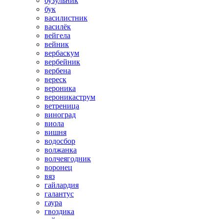
бузульник
бук
василистник
василёк
вейгела
вейник
вербаскум
вербейник
вербена
вереск
вероника
вероникаструм
ветреница
виноград
виола
вишня
водосбор
волжанка
волчеягодник
воронец
вяз
гайлардия
галантус
гаура
гвоздика