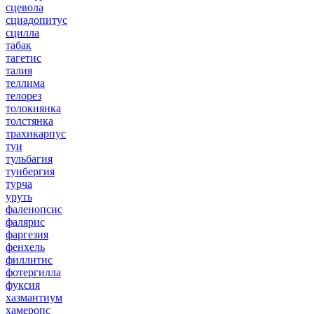
сцевола
сциадопитус
сцилла
табак
тагетис
талия
теллима
телорез
толокнянка
толстянка
трахикарпус
туи
тульбагия
тунбергия
турча
уруть
фаленопсис
фалярис
фаргезия
фенхель
филлитис
фотергилла
фуксия
хазмантиум
хамеропс