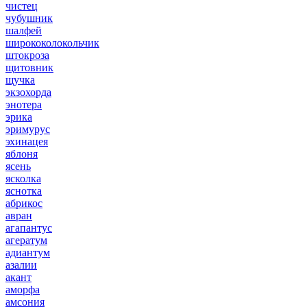
чистец
чубушник
шалфей
ширококолокольчик
штокроза
щитовник
щучка
экзохорда
энотера
эрика
эримурус
эхинацея
яблоня
ясень
ясколка
яснотка
абрикос
авран
агапантус
агератум
адиантум
азалии
акант
аморфа
амсония