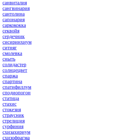
санвиталия
сангвинария
сантолина
сапонария
саркококка
секвойя
сердечник
сисиринхиум
ситняг
смолевка
сныть
солидастер
солнцецвет
спаржа
спартина
спатифиллум
сподиопогон
статица
стахис
стокезия
страусник
стрелиция
сурфиния
схизахириум
схизофрагма