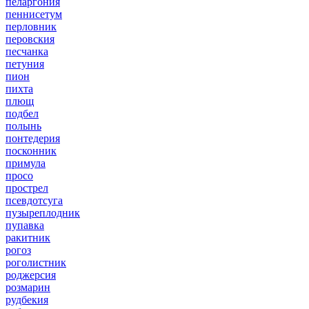
пеларгония
пеннисетум
перловник
перовския
песчанка
петуния
пион
пихта
плющ
подбел
полынь
понтедерия
посконник
примула
просо
прострел
псевдотсуга
пузыреплодник
пупавка
ракитник
рогоз
роголистник
роджерсия
розмарин
рудбекия