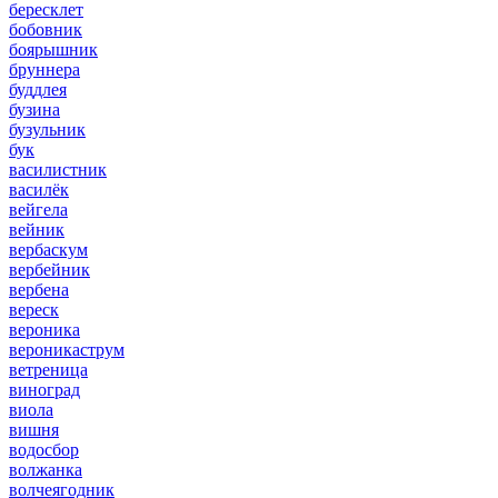
бересклет
бобовник
боярышник
бруннера
буддлея
бузина
бузульник
бук
василистник
василёк
вейгела
вейник
вербаскум
вербейник
вербена
вереск
вероника
вероникаструм
ветреница
виноград
виола
вишня
водосбор
волжанка
волчеягодник