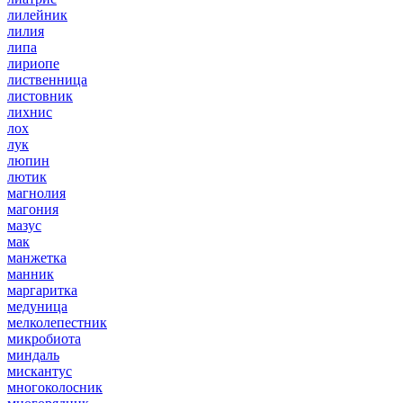
лилейник
лилия
липа
лириопе
лиственница
листовник
лихнис
лох
лук
люпин
лютик
магнолия
магония
мазус
мак
манжетка
манник
маргаритка
медуница
мелколепестник
микробиота
миндаль
мискантус
многоколосник