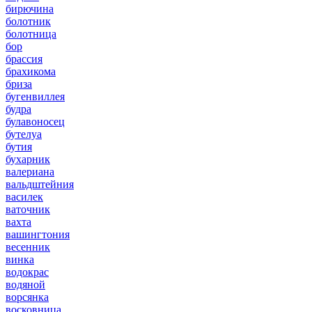
бирючина
болотник
болотница
бор
брассия
брахикома
бриза
бугенвиллея
будра
булавоносец
бутелуа
бутия
бухарник
валериана
вальдштейния
василек
ваточник
вахта
вашингтония
весенник
винка
водокрас
водяной
ворсянка
восковница