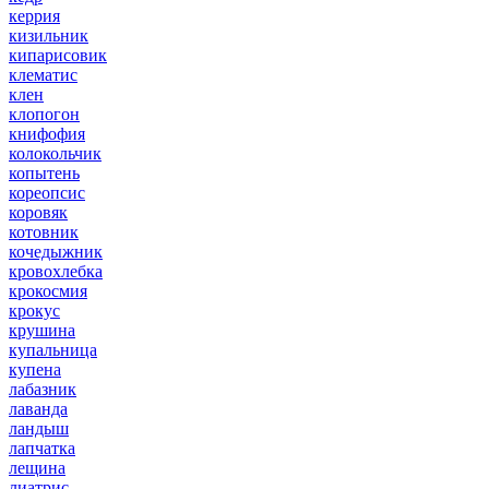
керрия
кизильник
кипарисовик
клематис
клен
клопогон
книфофия
колокольчик
копытень
кореопсис
коровяк
котовник
кочедыжник
кровохлебка
крокосмия
крокус
крушина
купальница
купена
лабазник
лаванда
ландыш
лапчатка
лещина
лиатрис