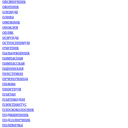
овсяничник
окопник
олеандр
олива
омежник
оноклея
орляк
осмунда
остеоспермум
очитник
пальцекорник
пампасная
пампасская
паронихия
пенстемон
печеночница
пижма
пиретрум
платан
платикодон
плектрантус
плоскоколосник
подмаренник
подсолнечник
полевичка