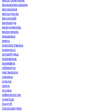
многорядник
можжевельник
молиния
молодило
молочай
монарда
мордовник
морозник
мшанка
мята
наперстянка
нарцисс
незабудка
нивяник
нимфея
обриета
овсяница
ожика
ольха
орех
осока
офиопогон
очиток
падуб
пахизандра