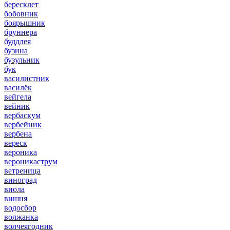
бересклет
бобовник
боярышник
бруннера
буддлея
бузина
бузульник
бук
василистник
василёк
вейгела
вейник
вербаскум
вербейник
вербена
вереск
вероника
вероникаструм
ветреница
виноград
виола
вишня
водосбор
волжанка
волчеягодник