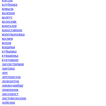
клетра
клубника
ковыль
колерия
колеус
колосняк
конехлоя
короставник
коротконожка
космея
кохия
кошачья
кубышка
кувшинка
кукушкин
лагерстремия
лантана
лен
лептинелла
лизихитон
ликвидамбар
лимонник
лисохвост
листоколосник
лобелия