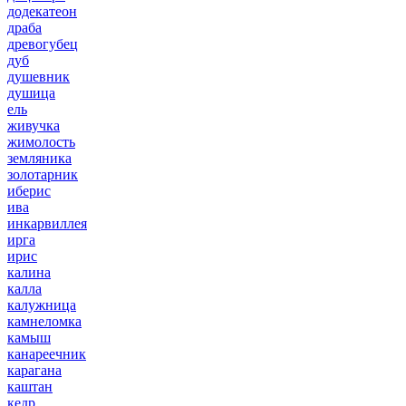
додекатеон
драба
древогубец
дуб
душевник
душица
ель
живучка
жимолость
земляника
золотарник
иберис
ива
инкарвиллея
ирга
ирис
калина
калла
калужница
камнеломка
камыш
канареечник
карагана
каштан
кедр