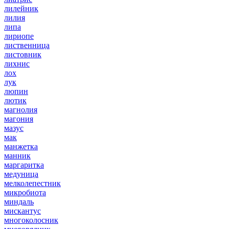
лилейник
лилия
липа
лириопе
лиственница
листовник
лихнис
лох
лук
люпин
лютик
магнолия
магония
мазус
мак
манжетка
манник
маргаритка
медуница
мелколепестник
микробиота
миндаль
мискантус
многоколосник