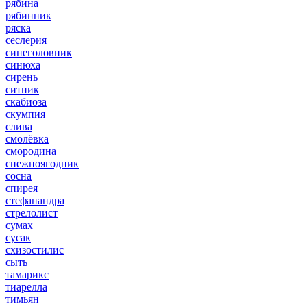
рябина
рябинник
ряска
сеслерия
синеголовник
синюха
сирень
ситник
скабиоза
скумпия
слива
смолёвка
смородина
снежноягодник
сосна
спирея
стефанандра
стрелолист
сумах
сусак
схизостилис
сыть
тамарикс
тиарелла
тимьян