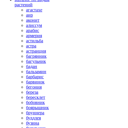
растений
агастахе
аир
аконит
алиссум
арабис
армерия
астильба
астра
астранция
багрянник
багульник
бадан
бальзамин
барбарис
барвинок
бегония
береза
бересклет
бобовник
боярышник
бруннера
буддлея
бузина