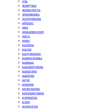
ель
живучка
жимолость
земляника
золотарник
иберис
ива
инкарвиллея
ирга
ирис
калина
калла
калужница
камнеломка
камыш
канареечник
карагана
каштан
кедр
керрия
кизильник
кипарисовик
клематис
клен
клопогон