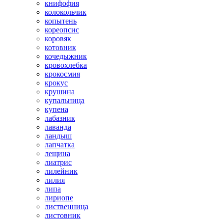
книфофия
колокольчик
копытень
кореопсис
коровяк
котовник
кочедыжник
кровохлебка
крокосмия
крокус
крушина
купальница
купена
лабазник
лаванда
ландыш
лапчатка
лещина
лиатрис
лилейник
лилия
липа
лириопе
лиственница
листовник