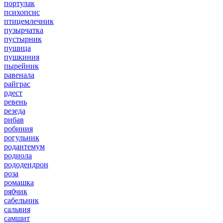
портулак
психопсис
птицемлечник
пузырчатка
пустырник
пушица
пушкиния
пырейник
равенала
райграс
рдест
ревень
резеда
рибав
робиния
рогульник
родантемум
родиола
рододендрон
роза
ромашка
рябчик
сабельник
сальвия
самшит