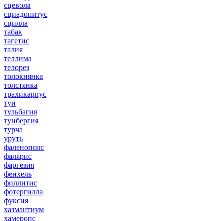
сцевола
сциадопитус
сцилла
табак
тагетис
талия
теллима
телорез
толокнянка
толстянка
трахикарпус
туи
тульбагия
тунбергия
турча
уруть
фаленопсис
фалярис
фаргезия
фенхель
филлитис
фотергилла
фуксия
хазмантиум
хамеропс