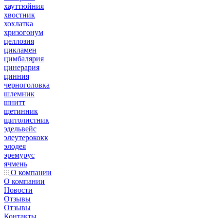
хауттюйния
хвостник
хохлатка
хризогонум
целлозия
цикламен
цимбалярия
цинерария
цинния
черноголовка
шлемник
шнитт
щетинник
щитолистник
эдельвейс
элеутерококк
элодея
эремурус
ячмень
О компании
О компании
Новости
Отзывы
Отзывы
Контакты