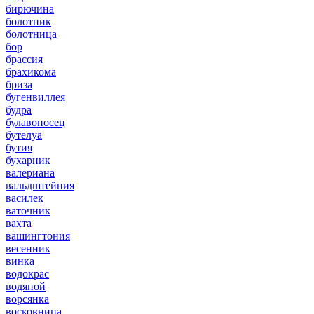
бирючина
болотник
болотница
бор
брассия
брахикома
бриза
бугенвиллея
будра
булавоносец
бутелуа
бутия
бухарник
валериана
вальдштейния
василек
ваточник
вахта
вашингтония
весенник
винка
водокрас
водяной
ворсянка
восковница