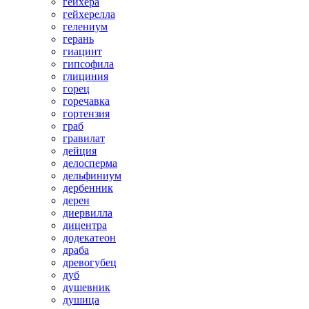
гейхера
гейхерелла
гелениум
герань
гиацинт
гипсофила
глициния
горец
горечавка
гортензия
граб
гравилат
дейция
делосперма
дельфиниум
дербенник
дерен
диервилла
дицентра
додекатеон
драба
древогубец
дуб
душевник
душица