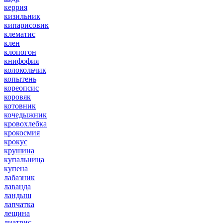
керрия
кизильник
кипарисовик
клематис
клен
клопогон
книфофия
колокольчик
копытень
кореопсис
коровяк
котовник
кочедыжник
кровохлебка
крокосмия
крокус
крушина
купальница
купена
лабазник
лаванда
ландыш
лапчатка
лещина
лиатрис