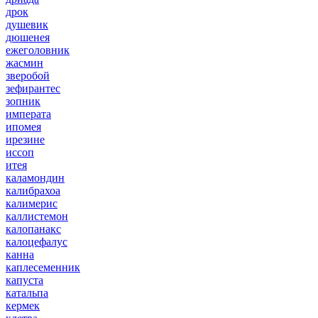
дрок
душевик
дюшенея
ежеголовник
жасмин
зверобой
зефирантес
зопник
императа
ипомея
ирезине
иссоп
итея
каламондин
калибрахоа
калимерис
каллистемон
калопанакс
калоцефалус
канна
каплесеменник
капуста
катальпа
кермек