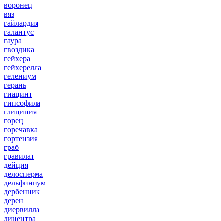
воронец
вяз
гайлардия
галантус
гаура
гвоздика
гейхера
гейхерелла
гелениум
герань
гиацинт
гипсофила
глициния
горец
горечавка
гортензия
граб
гравилат
дейция
делосперма
дельфиниум
дербенник
дерен
диервилла
дицентра