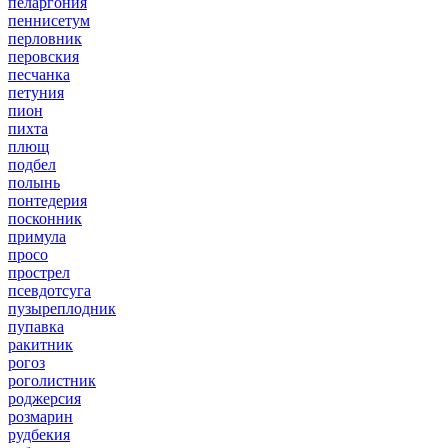
пеларгония
пеннисетум
перловник
перовския
песчанка
петуния
пион
пихта
плющ
подбел
полынь
понтедерия
посконник
примула
просо
прострел
псевдотсуга
пузыреплодник
пупавка
ракитник
рогоз
роголистник
роджерсия
розмарин
рудбекия