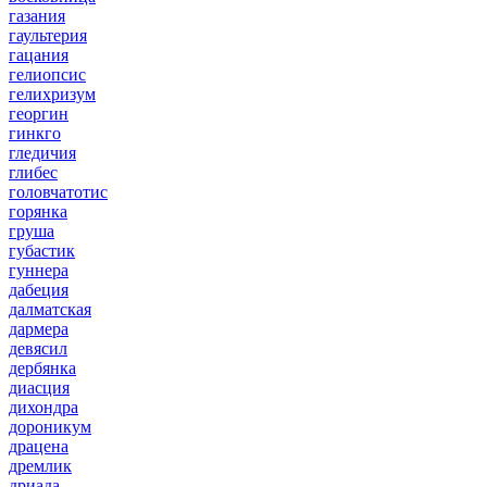
газания
гаультерия
гацания
гелиопсис
гелихризум
георгин
гинкго
гледичия
глибес
головчатотис
горянка
груша
губастик
гуннера
дабеция
далматская
дармера
девясил
дербянка
диасция
дихондра
дороникум
драцена
дремлик
дриада