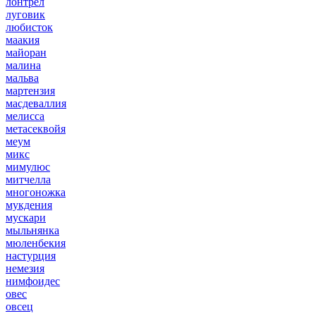
лонтрел
луговик
любисток
маакия
майоран
малина
мальва
мартензия
масдеваллия
мелисса
метасеквойя
меум
микс
мимулюс
митчелла
многоножка
мукдения
мускари
мыльнянка
мюленбекия
настурция
немезия
нимфоидес
овес
овсец