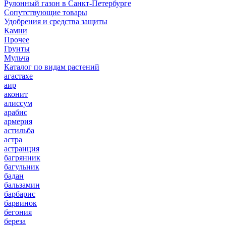
Рулонный газон в Санкт-Петербурге
Сопутствующие товары
Удобрения и средства защиты
Камни
Прочее
Грунты
Мульча
Каталог по видам растений
агастахе
аир
аконит
алиссум
арабис
армерия
астильба
астра
астранция
багрянник
багульник
бадан
бальзамин
барбарис
барвинок
бегония
береза