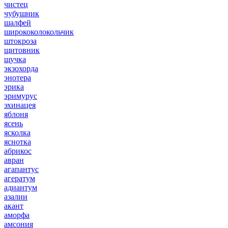
чистец
чубушник
шалфей
ширококолокольчик
штокроза
щитовник
щучка
экзохорда
энотера
эрика
эримурус
эхинацея
яблоня
ясень
ясколка
яснотка
абрикос
авран
агапантус
агератум
адиантум
азалии
акант
аморфа
амсония