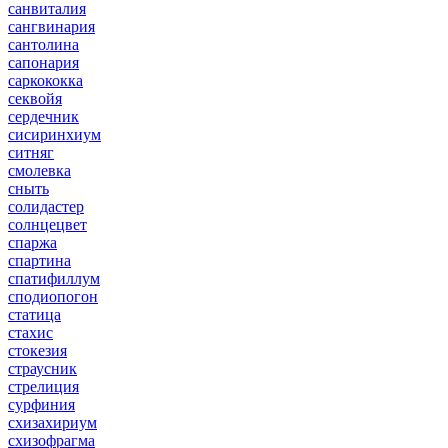
санвиталия
сангвинария
сантолина
сапонария
саркококка
секвойя
сердечник
сисиринхиум
ситняг
смолевка
сныть
солидастер
солнцецвет
спаржа
спартина
спатифиллум
сподиопогон
статица
стахис
стокезия
страусник
стрелиция
сурфиния
схизахириум
схизофрагма