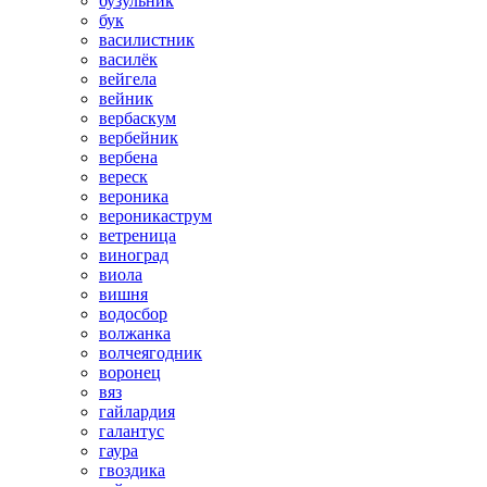
бузульник
бук
василистник
василёк
вейгела
вейник
вербаскум
вербейник
вербена
вереск
вероника
вероникаструм
ветреница
виноград
виола
вишня
водосбор
волжанка
волчеягодник
воронец
вяз
гайлардия
галантус
гаура
гвоздика