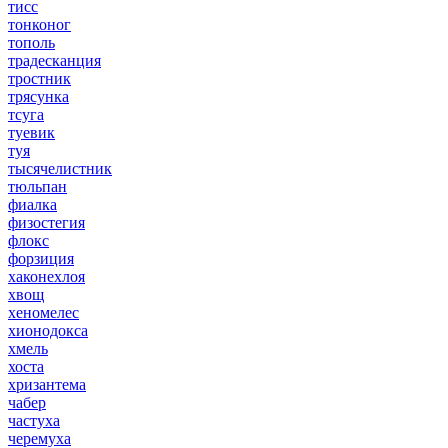
тисс
тонконог
тополь
традесканция
тростник
трясунка
тсуга
туевик
туя
тысячелистник
тюльпан
фиалка
физостегия
флокс
форзиция
хаконехлоя
хвощ
хеномелес
хионодокса
хмель
хоста
хризантема
чабер
частуха
черемуха