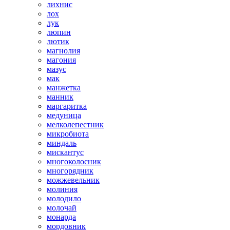
лихнис
лох
лук
люпин
лютик
магнолия
магония
мазус
мак
манжетка
манник
маргаритка
медуница
мелколепестник
микробиота
миндаль
мискантус
многоколосник
многорядник
можжевельник
молиния
молодило
молочай
монарда
мордовник