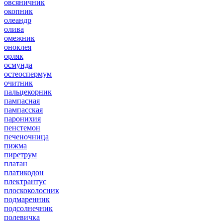
овсяничник
окопник
олеандр
олива
омежник
оноклея
орляк
осмунда
остеоспермум
очитник
пальцекорник
пампасная
пампасская
паронихия
пенстемон
печеночница
пижма
пиретрум
платан
платикодон
плектрантус
плоскоколосник
подмаренник
подсолнечник
полевичка