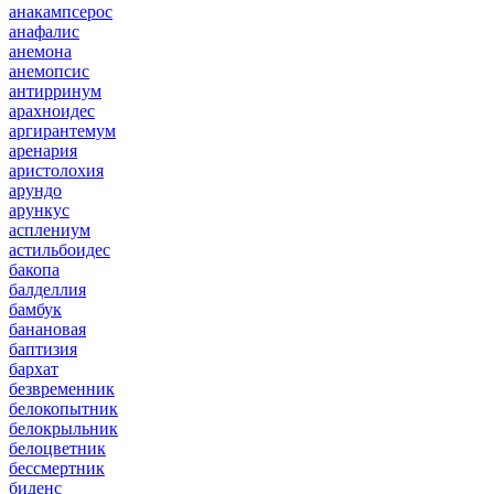
анакампсерос
анафалис
анемона
анемопсис
антирринум
арахноидес
аргирантемум
аренария
аристолохия
арундо
арункус
асплениум
астильбоидес
бакопа
балделлия
бамбук
банановая
баптизия
бархат
безвременник
белокопытник
белокрыльник
белоцветник
бессмертник
биденс