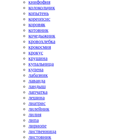
книфофия
колокольчик
копытень
кореопсис
коровяк
котовник
кочедыжник
кровохлебка
крокосмия
крокус
крушина
купальница
купена
лабазник
лаванда
ландыш
лапчатка
лещина
лиатрис
лилейник
лилия
липа
лириопе
лиственница
листовник