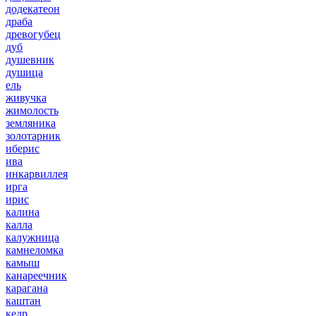
додекатеон
драба
древогубец
дуб
душевник
душица
ель
живучка
жимолость
земляника
золотарник
иберис
ива
инкарвиллея
ирга
ирис
калина
калла
калужница
камнеломка
камыш
канареечник
карагана
каштан
кедр