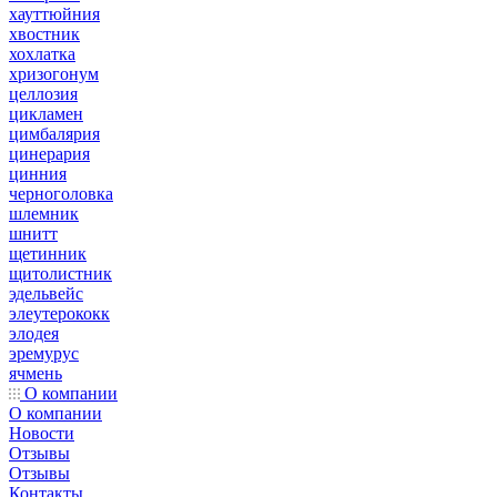
хауттюйния
хвостник
хохлатка
хризогонум
целлозия
цикламен
цимбалярия
цинерария
цинния
черноголовка
шлемник
шнитт
щетинник
щитолистник
эдельвейс
элеутерококк
элодея
эремурус
ячмень
О компании
О компании
Новости
Отзывы
Отзывы
Контакты