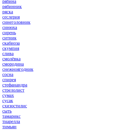
рябина
рябинник
ряска
сеслерия
синеголовник
синюха
сирень
ситник
скабиоза
скумпия
слива
смолёвка
смородина
снежноягодник
сосна
спирея
стефанандра
стрелолист
сумах
сусак
схизостилис
сыть
тамарикс
тиарелла
тимьян