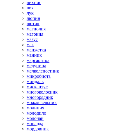
лихнис
лох
лук
люпин
лютик
магнолия
магония
мазус
мак
манжетка
манник
маргаритка
медуница
мелколепестник
микробиота
миндаль
мискантус
многоколосник
многорядник
можжевельник
молиния
молодило
молочай
монарда
мордовник