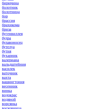
бирючина
болотник
болотница
бор
брассия
брахикома
бриза
бугенвиллея
будра
булавоносец
бутелуа
бутия
бухарник
валериана
вальдштейния
василек
ваточник
вахта
вашингтония
весенник
винка
водокрас
водяной
ворсянка
восковница