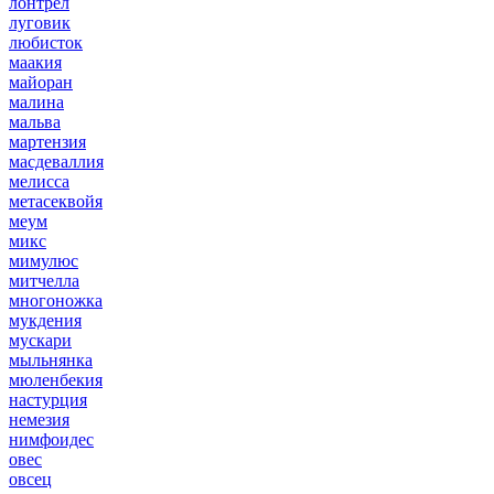
лонтрел
луговик
любисток
маакия
майоран
малина
мальва
мартензия
масдеваллия
мелисса
метасеквойя
меум
микс
мимулюс
митчелла
многоножка
мукдения
мускари
мыльнянка
мюленбекия
настурция
немезия
нимфоидес
овес
овсец