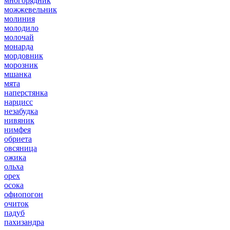
многорядник
можжевельник
молиния
молодило
молочай
монарда
мордовник
морозник
мшанка
мята
наперстянка
нарцисс
незабудка
нивяник
нимфея
обриета
овсяница
ожика
ольха
орех
осока
офиопогон
очиток
падуб
пахизандра