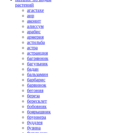
растений
агастахе
аир
аконит
алиссум
арабис
армерия
астильба
астра
астранция
багрянник
багульник
бадан
бальзамин
барбарис
барвинок
бегония
береза
бересклет
бобовник
боярышник
бруннера
буддлея
бузина