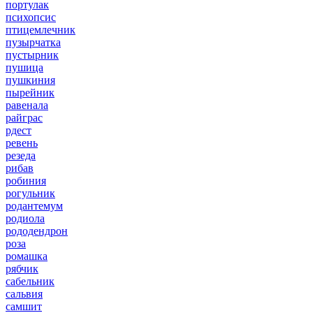
портулак
психопсис
птицемлечник
пузырчатка
пустырник
пушица
пушкиния
пырейник
равенала
райграс
рдест
ревень
резеда
рибав
робиния
рогульник
родантемум
родиола
рододендрон
роза
ромашка
рябчик
сабельник
сальвия
самшит