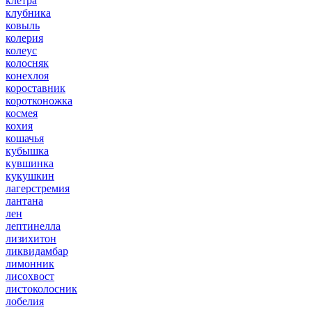
клетра
клубника
ковыль
колерия
колеус
колосняк
конехлоя
короставник
коротконожка
космея
кохия
кошачья
кубышка
кувшинка
кукушкин
лагерстремия
лантана
лен
лептинелла
лизихитон
ликвидамбар
лимонник
лисохвост
листоколосник
лобелия