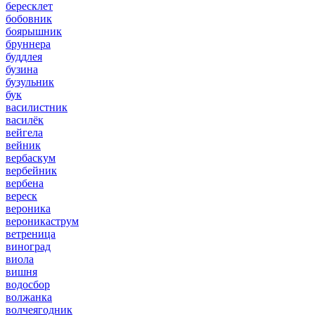
бересклет
бобовник
боярышник
бруннера
буддлея
бузина
бузульник
бук
василистник
василёк
вейгела
вейник
вербаскум
вербейник
вербена
вереск
вероника
вероникаструм
ветреница
виноград
виола
вишня
водосбор
волжанка
волчеягодник