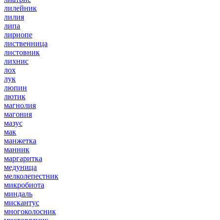
лилейник
лилия
липа
лириопе
лиственница
листовник
лихнис
лох
лук
люпин
лютик
магнолия
магония
мазус
мак
манжетка
манник
маргаритка
медуница
мелколепестник
микробиота
миндаль
мискантус
многоколосник