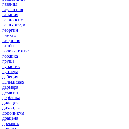
газания
гаультерия
гацания
гелиопсис
гелихризум
георгин
гинкго
гледичия
глибес
головчатотис
горянка
груша
губастик
гуннера
дабеция
далматская
дармера
девясил
дербянка
диасция
дихондра
дороникум
драцена
дремлик
дриада