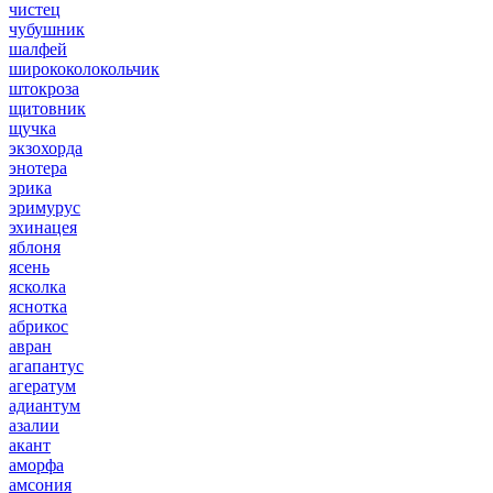
чистец
чубушник
шалфей
ширококолокольчик
штокроза
щитовник
щучка
экзохорда
энотера
эрика
эримурус
эхинацея
яблоня
ясень
ясколка
яснотка
абрикос
авран
агапантус
агератум
адиантум
азалии
акант
аморфа
амсония