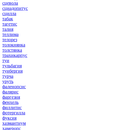
сцевола
сциадопитус
сцилла
табак
тагетис
талия
теллима
телорез
толокнянка
толстянка
трахикарпус
туи
тульбагия
тунбергия
турча
уруть
фаленопсис
фалярис
фаргезия
фенхель
филлитис
фотергилла
фуксия
хазмантиум
хамеропс