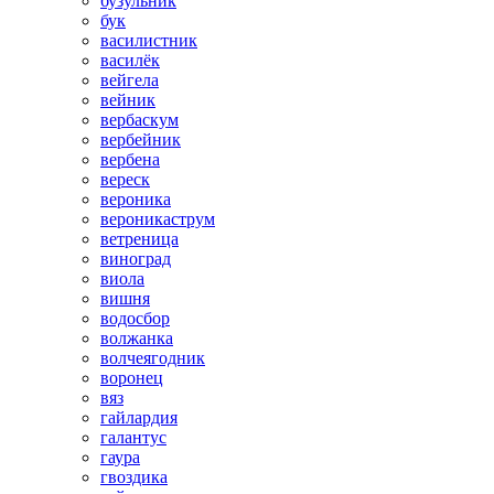
бузульник
бук
василистник
василёк
вейгела
вейник
вербаскум
вербейник
вербена
вереск
вероника
вероникаструм
ветреница
виноград
виола
вишня
водосбор
волжанка
волчеягодник
воронец
вяз
гайлардия
галантус
гаура
гвоздика