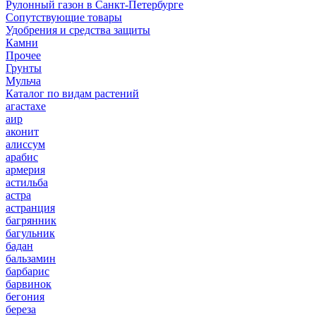
Рулонный газон в Санкт-Петербурге
Сопутствующие товары
Удобрения и средства защиты
Камни
Прочее
Грунты
Мульча
Каталог по видам растений
агастахе
аир
аконит
алиссум
арабис
армерия
астильба
астра
астранция
багрянник
багульник
бадан
бальзамин
барбарис
барвинок
бегония
береза