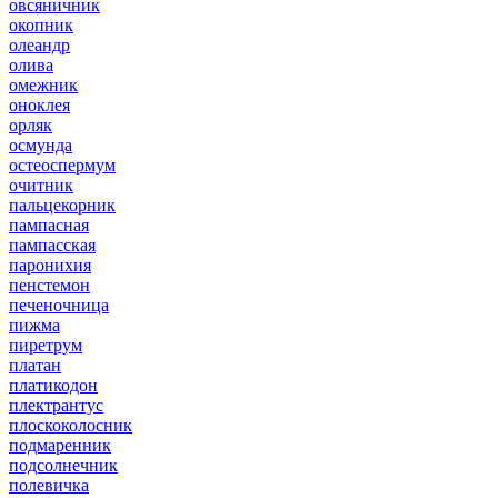
овсяничник
окопник
олеандр
олива
омежник
оноклея
орляк
осмунда
остеоспермум
очитник
пальцекорник
пампасная
пампасская
паронихия
пенстемон
печеночница
пижма
пиретрум
платан
платикодон
плектрантус
плоскоколосник
подмаренник
подсолнечник
полевичка