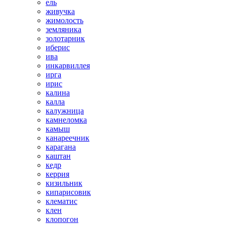
ель
живучка
жимолость
земляника
золотарник
иберис
ива
инкарвиллея
ирга
ирис
калина
калла
калужница
камнеломка
камыш
канареечник
карагана
каштан
кедр
керрия
кизильник
кипарисовик
клематис
клен
клопогон