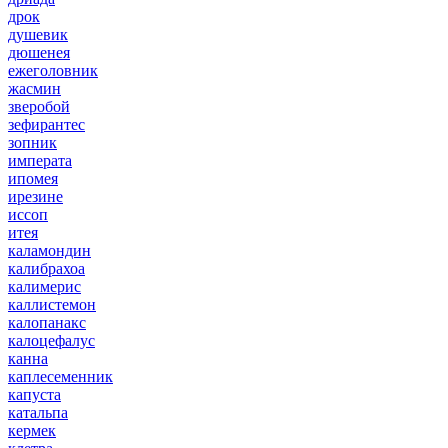
дрок
душевик
дюшенея
ежеголовник
жасмин
зверобой
зефирантес
зопник
императа
ипомея
ирезине
иссоп
итея
каламондин
калибрахоа
калимерис
каллистемон
калопанакс
калоцефалус
канна
каплесеменник
капуста
катальпа
кермек