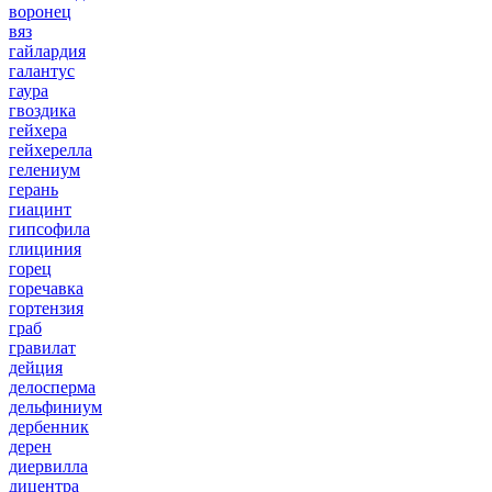
воронец
вяз
гайлардия
галантус
гаура
гвоздика
гейхера
гейхерелла
гелениум
герань
гиацинт
гипсофила
глициния
горец
горечавка
гортензия
граб
гравилат
дейция
делосперма
дельфиниум
дербенник
дерен
диервилла
дицентра