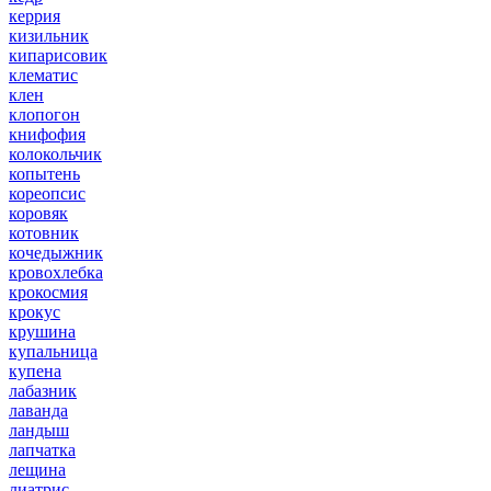
керрия
кизильник
кипарисовик
клематис
клен
клопогон
книфофия
колокольчик
копытень
кореопсис
коровяк
котовник
кочедыжник
кровохлебка
крокосмия
крокус
крушина
купальница
купена
лабазник
лаванда
ландыш
лапчатка
лещина
лиатрис