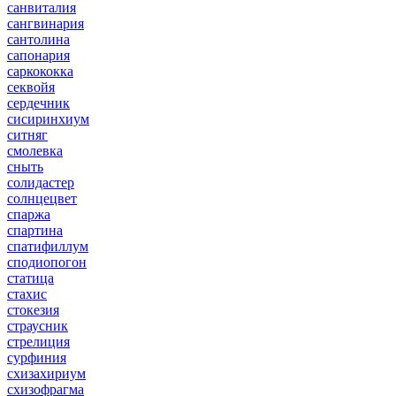
санвиталия
сангвинария
сантолина
сапонария
саркококка
секвойя
сердечник
сисиринхиум
ситняг
смолевка
сныть
солидастер
солнцецвет
спаржа
спартина
спатифиллум
сподиопогон
статица
стахис
стокезия
страусник
стрелиция
сурфиния
схизахириум
схизофрагма