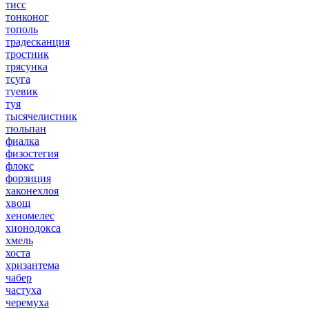
тисс
тонконог
тополь
традесканция
тростник
трясунка
тсуга
туевик
туя
тысячелистник
тюльпан
фиалка
физостегия
флокс
форзиция
хаконехлоя
хвощ
хеномелес
хионодокса
хмель
хоста
хризантема
чабер
частуха
черемуха