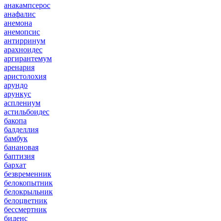
анакампсерос
анафалис
анемона
анемопсис
антирринум
арахноидес
аргирантемум
аренария
аристолохия
арундо
арункус
асплениум
астильбоидес
бакопа
балделлия
бамбук
банановая
баптизия
бархат
безвременник
белокопытник
белокрыльник
белоцветник
бессмертник
биденс