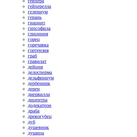
гейхера
гейхерелла
гелениум
герань
гиацинт
гипсофила
глициния
горец
горечавка
гортензия
граб
гравилат
дейция
делосперма
дельфиниум
дербенник
дерен
диервилла
дицентра
додекатеон
драба
древогубец
дуб
душевник
душица