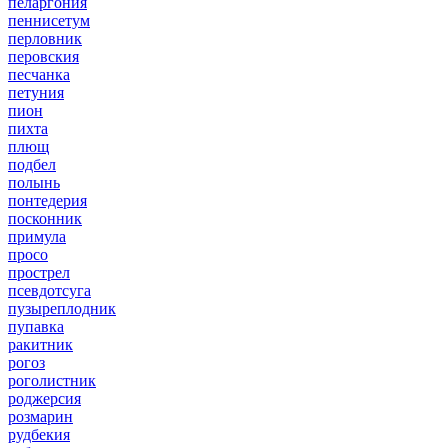
пеларгония
пеннисетум
перловник
перовския
песчанка
петуния
пион
пихта
плющ
подбел
полынь
понтедерия
посконник
примула
просо
прострел
псевдотсуга
пузыреплодник
пупавка
ракитник
рогоз
роголистник
роджерсия
розмарин
рудбекия