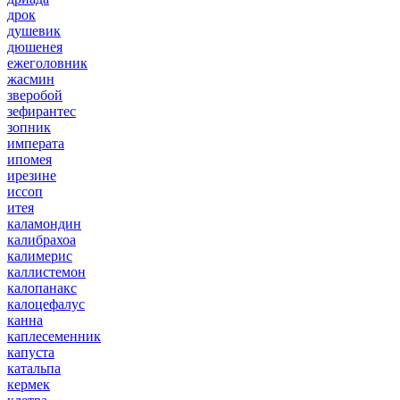
дрок
душевик
дюшенея
ежеголовник
жасмин
зверобой
зефирантес
зопник
императа
ипомея
ирезине
иссоп
итея
каламондин
калибрахоа
калимерис
каллистемон
калопанакс
калоцефалус
канна
каплесеменник
капуста
катальпа
кермек