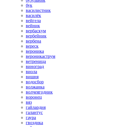
бузульник
бук
василистник
василёк
вейгела
вейник
вербаскум
вербейник
вербена
вереск
вероника
вероникаструм
ветреница
виноград
виола
вишня
водосбор
волжанка
волчеягодник
воронец
вяз
гайлардия
галантус
гаура
гвоздика