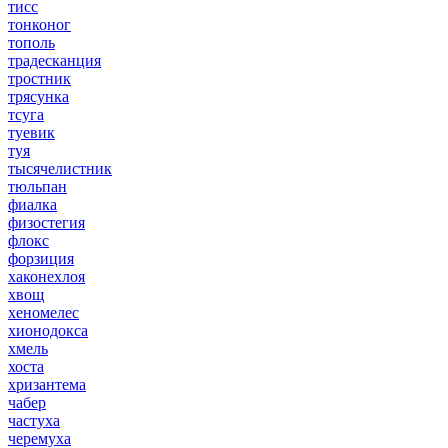
тисс
тонконог
тополь
традесканция
тростник
трясунка
тсуга
туевик
туя
тысячелистник
тюльпан
фиалка
физостегия
флокс
форзиция
хаконехлоя
хвощ
хеномелес
хионодокса
хмель
хоста
хризантема
чабер
частуха
черемуха