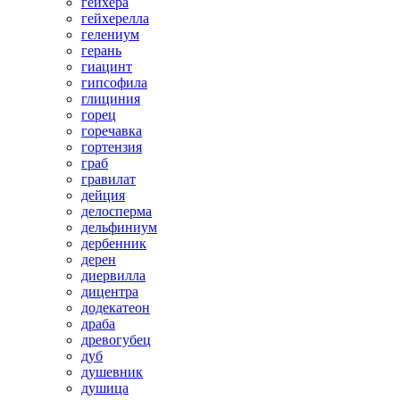
гейхера
гейхерелла
гелениум
герань
гиацинт
гипсофила
глициния
горец
горечавка
гортензия
граб
гравилат
дейция
делосперма
дельфиниум
дербенник
дерен
диервилла
дицентра
додекатеон
драба
древогубец
дуб
душевник
душица