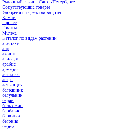
Рулонный газон в Санкт-Петербурге
Сопутствующие товары
Удобрения и средства защиты
Камни
Прочее
Грунты
Мульча
Каталог по видам растений
агастахе
аир
аконит
алиссум
арабис
армерия
астильба
астра
астранция
багрянник
багульник
бадан
бальзамин
барбарис
барвинок
бегония
береза