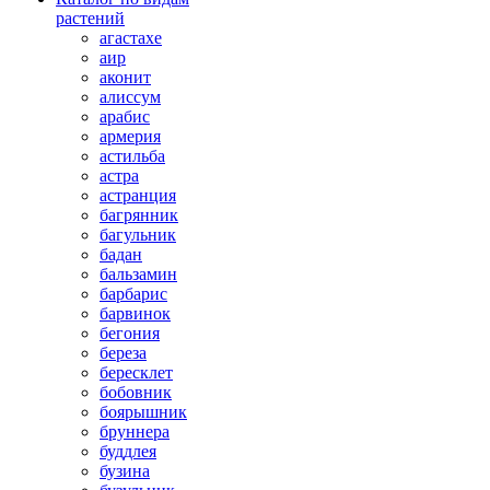
растений
агастахе
аир
аконит
алиссум
арабис
армерия
астильба
астра
астранция
багрянник
багульник
бадан
бальзамин
барбарис
барвинок
бегония
береза
бересклет
бобовник
боярышник
бруннера
буддлея
бузина