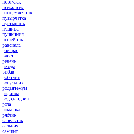
портулак
психопсис
птицемлечник
пузырчатка
пустырник
пушица
пушкиния
пырейник
равенала
райграс
рдест
ревень
резеда
рибав
робиния
рогульник
родантемум
родиола
рододендрон
роза
ромашка
рябчик
сабельник
сальвия
самшит