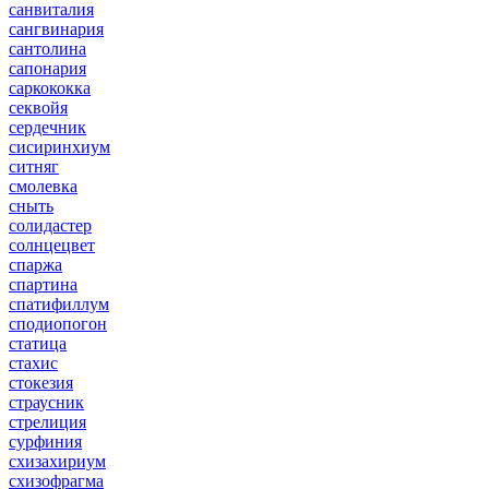
санвиталия
сангвинария
сантолина
сапонария
саркококка
секвойя
сердечник
сисиринхиум
ситняг
смолевка
сныть
солидастер
солнцецвет
спаржа
спартина
спатифиллум
сподиопогон
статица
стахис
стокезия
страусник
стрелиция
сурфиния
схизахириум
схизофрагма