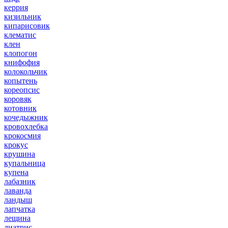
керрия
кизильник
кипарисовик
клематис
клен
клопогон
книфофия
колокольчик
копытень
кореопсис
коровяк
котовник
кочедыжник
кровохлебка
крокосмия
крокус
крушина
купальница
купена
лабазник
лаванда
ландыш
лапчатка
лещина
лиатрис