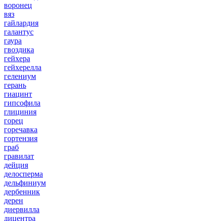
воронец
вяз
гайлардия
галантус
гаура
гвоздика
гейхера
гейхерелла
гелениум
герань
гиацинт
гипсофила
глициния
горец
горечавка
гортензия
граб
гравилат
дейция
делосперма
дельфиниум
дербенник
дерен
диервилла
дицентра