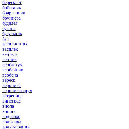
бересклет
бобовник
боярышник
бруннера
буддлея
бузина
бузульник
бук
василистник
василёк
вейгела
вейник
вербаскум
вербейник
вербена
вереск
вероника
вероникаструм
ветреница
виноград
виола
вишня
водосбор
волжанка
волчеягодник