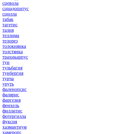
сцевола
сциадопитус
сцилла
табак
тагетис
талия
теллима
телорез
толокнянка
толстянка
трахикарпус
туи
тульбагия
тунбергия
турча
уруть
фаленопсис
фалярис
фаргезия
фенхель
филлитис
фотергилла
фуксия
хазмантиум
хамеропс