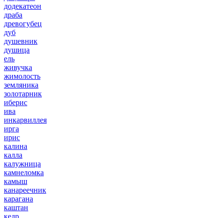
додекатеон
драба
древогубец
дуб
душевник
душица
ель
живучка
жимолость
земляника
золотарник
иберис
ива
инкарвиллея
ирга
ирис
калина
калла
калужница
камнеломка
камыш
канареечник
карагана
каштан
кедр