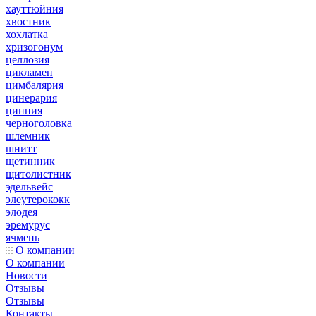
хауттюйния
хвостник
хохлатка
хризогонум
целлозия
цикламен
цимбалярия
цинерария
цинния
черноголовка
шлемник
шнитт
щетинник
щитолистник
эдельвейс
элеутерококк
элодея
эремурус
ячмень
О компании
О компании
Новости
Отзывы
Отзывы
Контакты