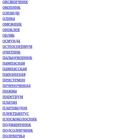
овсяничник
окопник
олеандр
олива
омежник
оноклея
орляк
осмунда
остеоспермум
очитник
пальцекорник
пампасная
пампасская
паронихия
пенстемон
печеночница
пижма
пиретрум
платан
платикодон
плектрантус
плоскоколосник
подмаренник
подсолнечник
полевичка