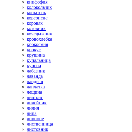
книфофия
колокольчик
копытень
кореопсис
коровяк
котовник
кочедыжник
кровохлебка
крокосмия
крокус
крушина
купальница
купена
лабазник
лаванда
ландыш
лапчатка
лещина
лиатрис
лилейник
лилия
липа
лириопе
лиственница
листовник