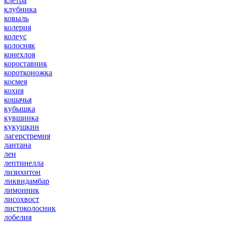
клетра
клубника
ковыль
колерия
колеус
колосняк
конехлоя
короставник
коротконожка
космея
кохия
кошачья
кубышка
кувшинка
кукушкин
лагерстремия
лантана
лен
лептинелла
лизихитон
ликвидамбар
лимонник
лисохвост
листоколосник
лобелия