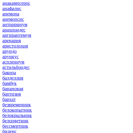
анакампсерос
анафалис
анемона
анемопсис
антирринум
арахноидес
аргирантемум
аренария
аристолохия
арундо
арункус
асплениум
астильбоидес
бакопа
балделлия
бамбук
банановая
баптизия
бархат
безвременник
белокопытник
белокрыльник
белоцветник
бессмертник
биденс