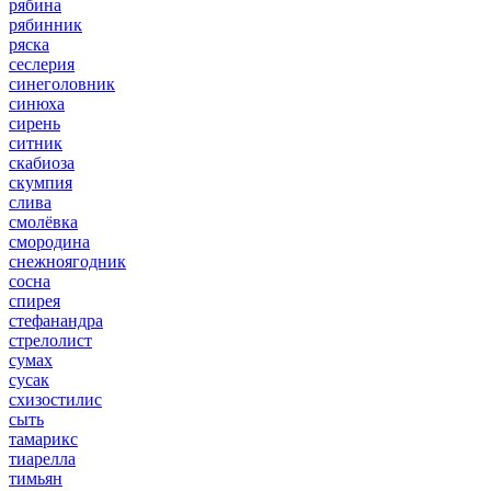
рябина
рябинник
ряска
сеслерия
синеголовник
синюха
сирень
ситник
скабиоза
скумпия
слива
смолёвка
смородина
снежноягодник
сосна
спирея
стефанандра
стрелолист
сумах
сусак
схизостилис
сыть
тамарикс
тиарелла
тимьян