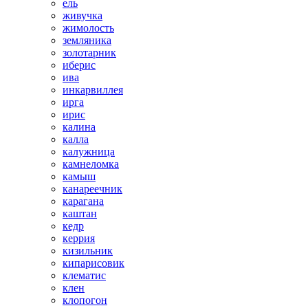
ель
живучка
жимолость
земляника
золотарник
иберис
ива
инкарвиллея
ирга
ирис
калина
калла
калужница
камнеломка
камыш
канареечник
карагана
каштан
кедр
керрия
кизильник
кипарисовик
клематис
клен
клопогон