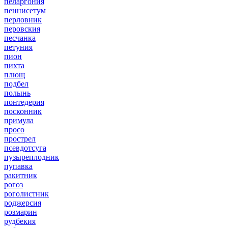
пеларгония
пеннисетум
перловник
перовския
песчанка
петуния
пион
пихта
плющ
подбел
полынь
понтедерия
посконник
примула
просо
прострел
псевдотсуга
пузыреплодник
пупавка
ракитник
рогоз
роголистник
роджерсия
розмарин
рудбекия