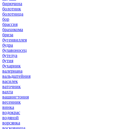
бирючина
болотник
болотница
бор
брассия
брахикома
бриза
бугенвиллея
будра
булавоносец
бутелуа
бутия
бухарник
валериана
вальдштейния
василек
ваточник
вахта
вашингтония
весенник
винка
водокрас
водяной
ворсянка
восковница