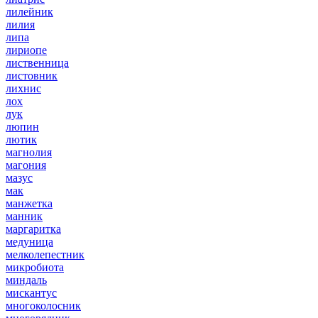
лилейник
лилия
липа
лириопе
лиственница
листовник
лихнис
лох
лук
люпин
лютик
магнолия
магония
мазус
мак
манжетка
манник
маргаритка
медуница
мелколепестник
микробиота
миндаль
мискантус
многоколосник