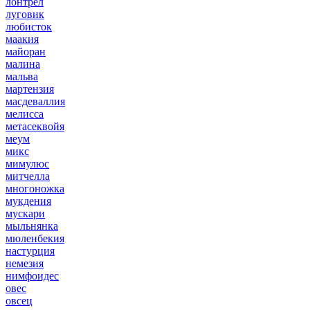
лонтрел
луговик
любисток
маакия
майоран
малина
мальва
мартензия
масдеваллия
мелисса
метасеквойя
меум
микс
мимулюс
митчелла
многоножка
мукдения
мускари
мыльнянка
мюленбекия
настурция
немезия
нимфоидес
овес
овсец