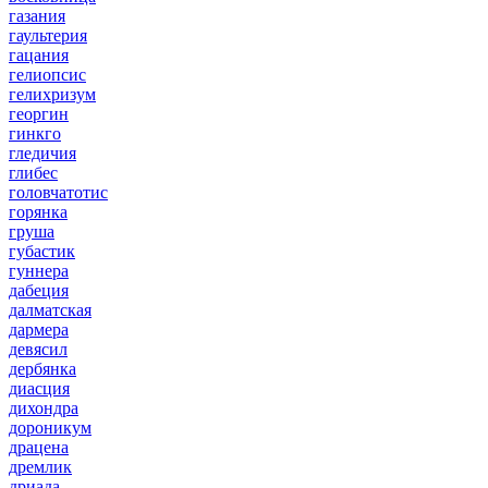
газания
гаультерия
гацания
гелиопсис
гелихризум
георгин
гинкго
гледичия
глибес
головчатотис
горянка
груша
губастик
гуннера
дабеция
далматская
дармера
девясил
дербянка
диасция
дихондра
дороникум
драцена
дремлик
дриада