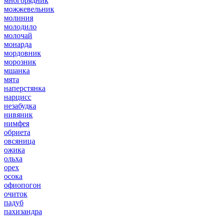
многорядник
можжевельник
молиния
молодило
молочай
монарда
мордовник
морозник
мшанка
мята
наперстянка
нарцисс
незабудка
нивяник
нимфея
обриета
овсяница
ожика
ольха
орех
осока
офиопогон
очиток
падуб
пахизандра