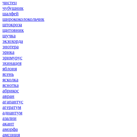
чистец
чубушник
шалфей
ширококолокольчик
штокроза
щитовник
щучка
экзохорда
энотера
эрика
эримурус
эхинацея
яблоня
ясень
ясколка
яснотка
абрикос
авран
агапантус
агератум
адиантум
азалии
акант
аморфа
амсония