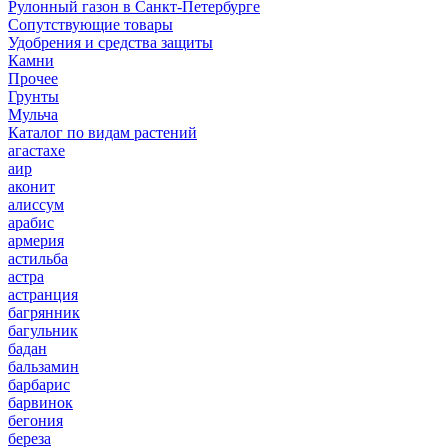
Рулонный газон в Санкт-Петербурге
Сопутствующие товары
Удобрения и средства защиты
Камни
Прочее
Грунты
Мульча
Каталог по видам растений
агастахе
аир
аконит
алиссум
арабис
армерия
астильба
астра
астранция
багрянник
багульник
бадан
бальзамин
барбарис
барвинок
бегония
береза