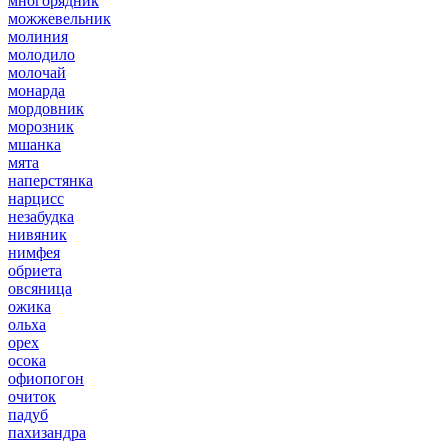
многорядник
можжевельник
молиния
молодило
молочай
монарда
мордовник
морозник
мшанка
мята
наперстянка
нарцисс
незабудка
нивяник
нимфея
обриета
овсяница
ожика
ольха
орех
осока
офиопогон
очиток
падуб
пахизандра