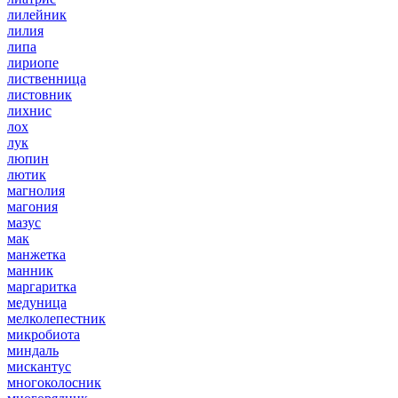
лилейник
лилия
липа
лириопе
лиственница
листовник
лихнис
лох
лук
люпин
лютик
магнолия
магония
мазус
мак
манжетка
манник
маргаритка
медуница
мелколепестник
микробиота
миндаль
мискантус
многоколосник