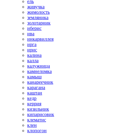
ель
живучка
жимолость
земляника
золотарник
иберис
ива
инкарвиллея
ирга
ирис
калина
калла
калужница
камнеломка
камыш
канареечник
карагана
каштан
кедр
керрия
кизильник
кипарисовик
клематис
клен
клопогон