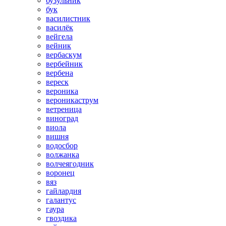
бузульник
бук
василистник
василёк
вейгела
вейник
вербаскум
вербейник
вербена
вереск
вероника
вероникаструм
ветреница
виноград
виола
вишня
водосбор
волжанка
волчеягодник
воронец
вяз
гайлардия
галантус
гаура
гвоздика