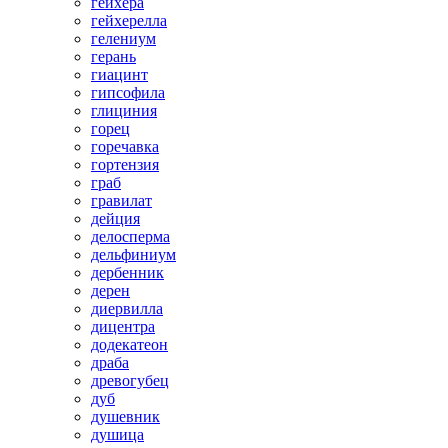
гейхера
гейхерелла
гелениум
герань
гиацинт
гипсофила
глициния
горец
горечавка
гортензия
граб
гравилат
дейция
делосперма
дельфиниум
дербенник
дерен
диервилла
дицентра
додекатеон
драба
древогубец
дуб
душевник
душица