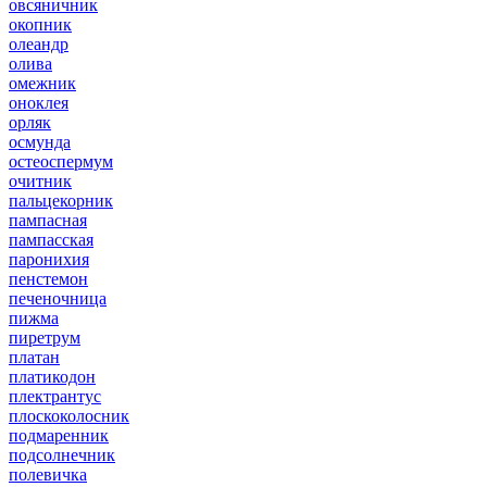
овсяничник
окопник
олеандр
олива
омежник
оноклея
орляк
осмунда
остеоспермум
очитник
пальцекорник
пампасная
пампасская
паронихия
пенстемон
печеночница
пижма
пиретрум
платан
платикодон
плектрантус
плоскоколосник
подмаренник
подсолнечник
полевичка