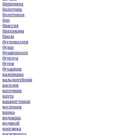
бирючина
болотник
болотница
бор
брассия
брахикома
бриза
бугенвиллея
будра
булавоносец
бутелуа
бутия
бухарник
валериана
вальдштейния
василек
ваточник
вахта
вашингтония
весенник
винка
водокрас
водяной
ворсянка
восковница