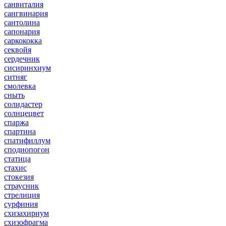
санвиталия
сангвинария
сантолина
сапонария
саркококка
секвойя
сердечник
сисиринхиум
ситняг
смолевка
сныть
солидастер
солнцецвет
спаржа
спартина
спатифиллум
сподиопогон
статица
стахис
стокезия
страусник
стрелиция
сурфиния
схизахириум
схизофрагма