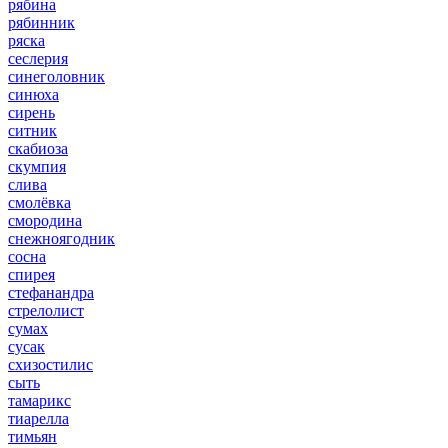
рябина
рябинник
ряска
сеслерия
синеголовник
синюха
сирень
ситник
скабиоза
скумпия
слива
смолёвка
смородина
снежноягодник
сосна
спирея
стефанандра
стрелолист
сумах
сусак
схизостилис
сыть
тамарикс
тиарелла
тимьян