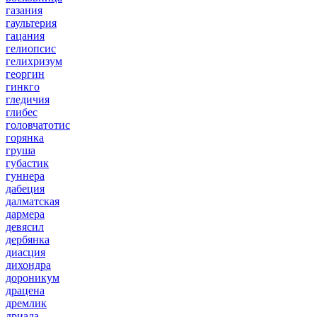
газания
гаультерия
гацания
гелиопсис
гелихризум
георгин
гинкго
гледичия
глибес
головчатотис
горянка
груша
губастик
гуннера
дабеция
далматская
дармера
девясил
дербянка
диасция
дихондра
дороникум
драцена
дремлик
дриада