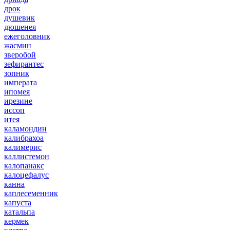
дрок
душевик
дюшенея
ежеголовник
жасмин
зверобой
зефирантес
зопник
императа
ипомея
ирезине
иссоп
итея
каламондин
калибрахоа
калимерис
каллистемон
калопанакс
калоцефалус
канна
каплесеменник
капуста
катальпа
кермек