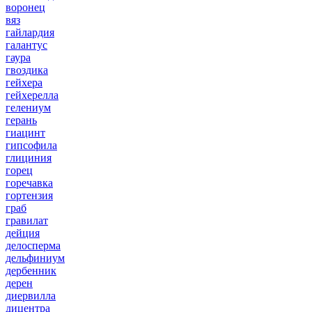
воронец
вяз
гайлардия
галантус
гаура
гвоздика
гейхера
гейхерелла
гелениум
герань
гиацинт
гипсофила
глициния
горец
горечавка
гортензия
граб
гравилат
дейция
делосперма
дельфиниум
дербенник
дерен
диервилла
дицентра