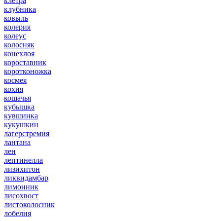
клетра
клубника
ковыль
колерия
колеус
колосняк
конехлоя
короставник
коротконожка
космея
кохия
кошачья
кубышка
кувшинка
кукушкин
лагерстремия
лантана
лен
лептинелла
лизихитон
ликвидамбар
лимонник
лисохвост
листоколосник
лобелия