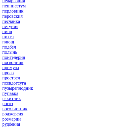
пеларгония
пеннисетум
перловник
перовския
песчанка
петуния
пион
пихта
плющ
подбел
полынь
понтедерия
посконник
примула
просо
прострел
псевдотсуга
пузыреплодник
пупавка
ракитник
рогоз
роголистник
роджерсия
розмарин
рудбекия