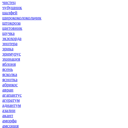
чистец
чубушник
шалфей
ширококолокольчик
штокроза
щитовник
щучка
экзохорда
энотера
эрика
эримурус
эхинацея
яблоня
ясень
ясколка
яснотка
абрикос
авран
агапантус
агератум
адиантум
азалии
акант
аморфа
амсония