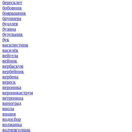
бересклет
бобовник
боярышник
бруннера
буддлея
бузина
бузульник
бук
василистник
василёк
вейгела
вейник
вербаскум
вербейник
вербена
вереск
вероника
вероникаструм
ветреница
виноград
виола
вишня
водосбор
волжанка
волчеягодник