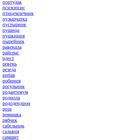
портулак
психопсис
птицемлечник
пузырчатка
пустырник
пушица
пушкиния
пырейник
равенала
райграс
рдест
ревень
резеда
рибав
робиния
рогульник
родантемум
родиола
рододендрон
роза
ромашка
рябчик
сабельник
сальвия
самшит