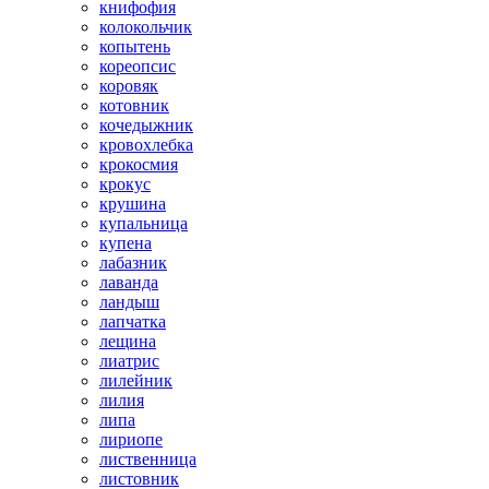
книфофия
колокольчик
копытень
кореопсис
коровяк
котовник
кочедыжник
кровохлебка
крокосмия
крокус
крушина
купальница
купена
лабазник
лаванда
ландыш
лапчатка
лещина
лиатрис
лилейник
лилия
липа
лириопе
лиственница
листовник