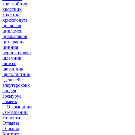
хауттюйния
хвостник
хохлатка
хризогонум
целлозия
цикламен
цимбалярия
цинерария
цинния
черноголовка
шлемник
шнитт
щетинник
щитолистник
эдельвейс
элеутерококк
элодея
эремурус
ячмень
О компании
О компании
Новости
Отзывы
Отзывы
Контакты