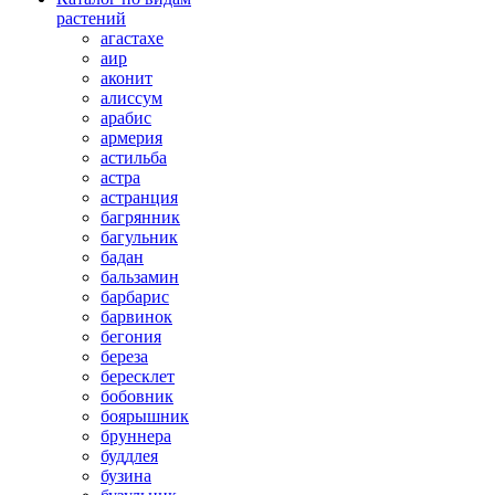
растений
агастахе
аир
аконит
алиссум
арабис
армерия
астильба
астра
астранция
багрянник
багульник
бадан
бальзамин
барбарис
барвинок
бегония
береза
бересклет
бобовник
боярышник
бруннера
буддлея
бузина