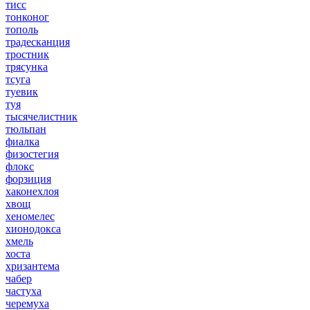
тисс
тонконог
тополь
традесканция
тростник
трясунка
тсуга
туевик
туя
тысячелистник
тюльпан
фиалка
физостегия
флокс
форзиция
хаконехлоя
хвощ
хеномелес
хионодокса
хмель
хоста
хризантема
чабер
частуха
черемуха