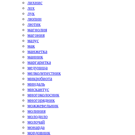
лихнис
лох
лук
люпин
лютик
магнолия
магония
мазус
мак
манжетка
манник
маргаритка
медуница
мелколепестник
микробиота
миндаль
мискантус
многоколосник
многорядник
можжевельник
молиния
молодило
молочай
монарда
мордовник