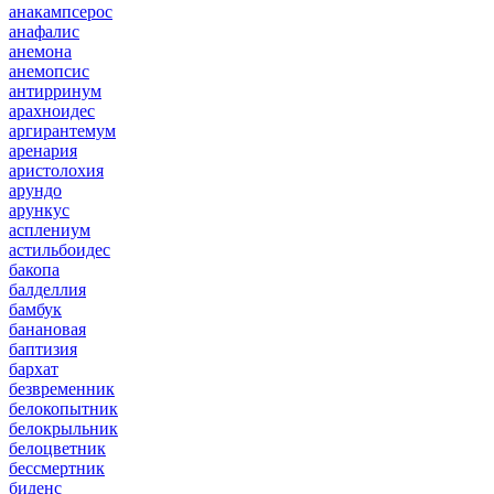
анакампсерос
анафалис
анемона
анемопсис
антирринум
арахноидес
аргирантемум
аренария
аристолохия
арундо
арункус
асплениум
астильбоидес
бакопа
балделлия
бамбук
банановая
баптизия
бархат
безвременник
белокопытник
белокрыльник
белоцветник
бессмертник
биденс