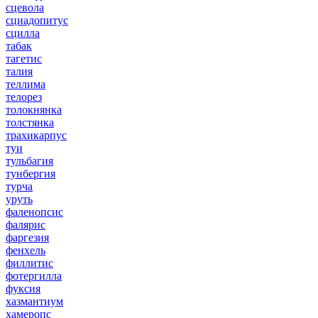
сцевола
сциадопитус
сцилла
табак
тагетис
талия
теллима
телорез
толокнянка
толстянка
трахикарпус
туи
тульбагия
тунбергия
турча
уруть
фаленопсис
фалярис
фаргезия
фенхель
филлитис
фотергилла
фуксия
хазмантиум
хамеропс