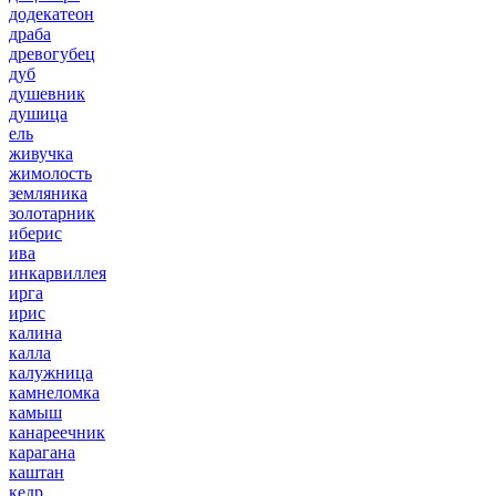
додекатеон
драба
древогубец
дуб
душевник
душица
ель
живучка
жимолость
земляника
золотарник
иберис
ива
инкарвиллея
ирга
ирис
калина
калла
калужница
камнеломка
камыш
канареечник
карагана
каштан
кедр