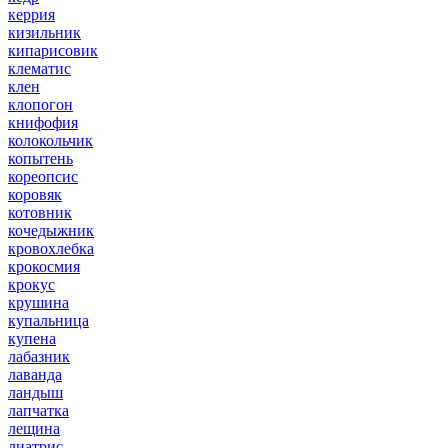
керрия
кизильник
кипарисовик
клематис
клен
клопогон
книфофия
колокольчик
копытень
кореопсис
коровяк
котовник
кочедыжник
кровохлебка
крокосмия
крокус
крушина
купальница
купена
лабазник
лаванда
ландыш
лапчатка
лещина
лиатрис