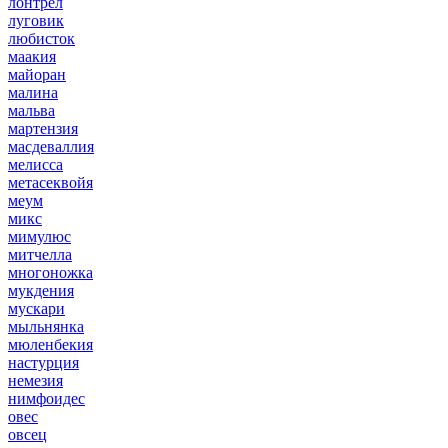
лонтрел
луговик
любисток
маакия
майоран
малина
мальва
мартензия
масдеваллия
мелисса
метасеквойя
меум
микс
мимулюс
митчелла
многоножка
мукдения
мускари
мыльнянка
мюленбекия
настурция
немезия
нимфоидес
овес
овсец