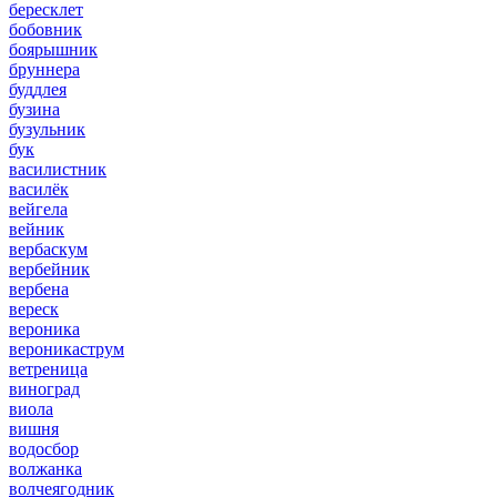
бересклет
бобовник
боярышник
бруннера
буддлея
бузина
бузульник
бук
василистник
василёк
вейгела
вейник
вербаскум
вербейник
вербена
вереск
вероника
вероникаструм
ветреница
виноград
виола
вишня
водосбор
волжанка
волчеягодник