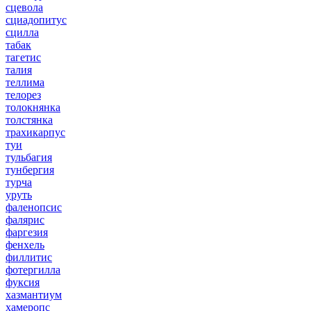
сцевола
сциадопитус
сцилла
табак
тагетис
талия
теллима
телорез
толокнянка
толстянка
трахикарпус
туи
тульбагия
тунбергия
турча
уруть
фаленопсис
фалярис
фаргезия
фенхель
филлитис
фотергилла
фуксия
хазмантиум
хамеропс