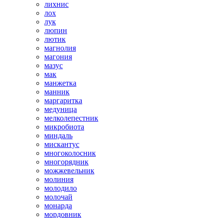
лихнис
лох
лук
люпин
лютик
магнолия
магония
мазус
мак
манжетка
манник
маргаритка
медуница
мелколепестник
микробиота
миндаль
мискантус
многоколосник
многорядник
можжевельник
молиния
молодило
молочай
монарда
мордовник