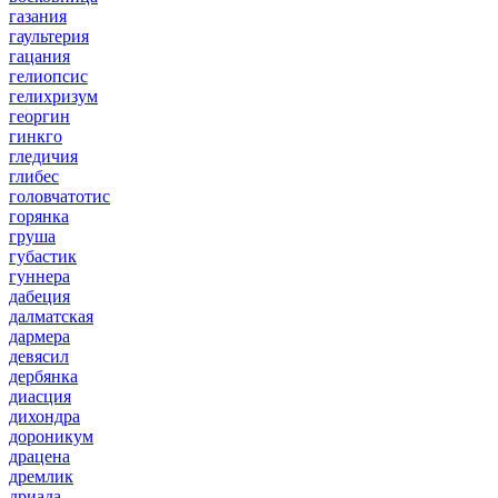
газания
гаультерия
гацания
гелиопсис
гелихризум
георгин
гинкго
гледичия
глибес
головчатотис
горянка
груша
губастик
гуннера
дабеция
далматская
дармера
девясил
дербянка
диасция
дихондра
дороникум
драцена
дремлик
дриада