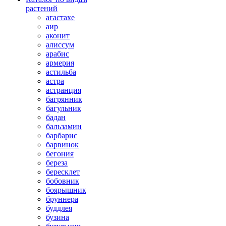
растений
агастахе
аир
аконит
алиссум
арабис
армерия
астильба
астра
астранция
багрянник
багульник
бадан
бальзамин
барбарис
барвинок
бегония
береза
бересклет
бобовник
боярышник
бруннера
буддлея
бузина