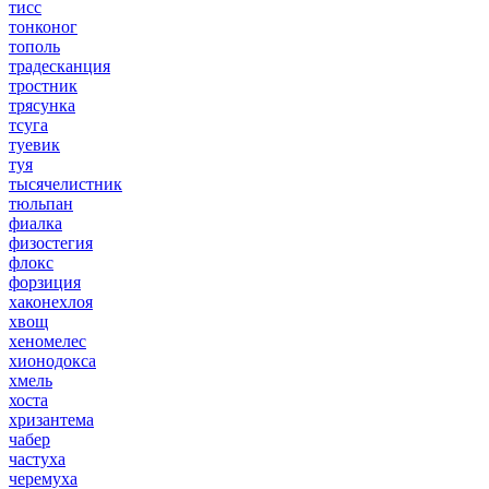
тисс
тонконог
тополь
традесканция
тростник
трясунка
тсуга
туевик
туя
тысячелистник
тюльпан
фиалка
физостегия
флокс
форзиция
хаконехлоя
хвощ
хеномелес
хионодокса
хмель
хоста
хризантема
чабер
частуха
черемуха