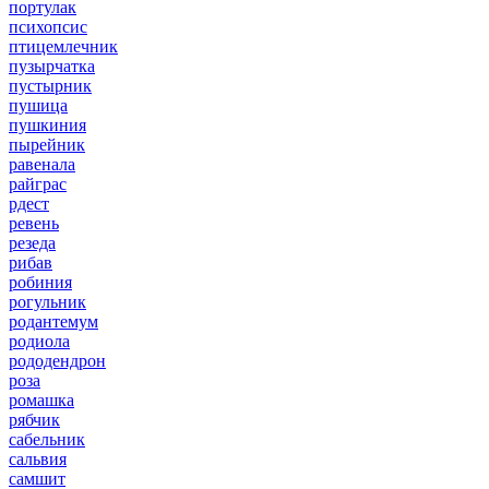
портулак
психопсис
птицемлечник
пузырчатка
пустырник
пушица
пушкиния
пырейник
равенала
райграс
рдест
ревень
резеда
рибав
робиния
рогульник
родантемум
родиола
рододендрон
роза
ромашка
рябчик
сабельник
сальвия
самшит