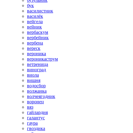
бузульник
бук
василистник
василёк
вейгела
вейник
вербаскум
вербейник
вербена
вереск
вероника
вероникаструм
ветреница
виноград
виола
вишня
водосбор
волжанка
волчеягодник
воронец
вяз
гайлардия
галантус
гаура
гвоздика