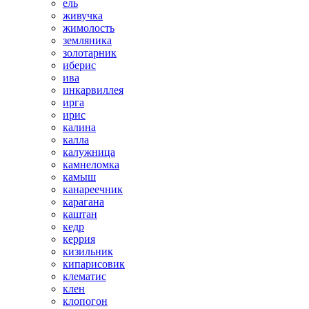
ель
живучка
жимолость
земляника
золотарник
иберис
ива
инкарвиллея
ирга
ирис
калина
калла
калужница
камнеломка
камыш
канареечник
карагана
каштан
кедр
керрия
кизильник
кипарисовик
клематис
клен
клопогон