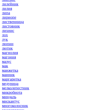
лилейник
лилия
липа
лириопе
лиственница
листовник
лихнис
лох
лук
люпин
лютик
магнолия
магония
мазус
мак
манжетка
манник
маргаритка
медуница
мелколепестник
микробиота
миндаль
мискантус
многоколосник