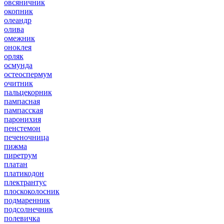
овсяничник
окопник
олеандр
олива
омежник
оноклея
орляк
осмунда
остеоспермум
очитник
пальцекорник
пампасная
пампасская
паронихия
пенстемон
печеночница
пижма
пиретрум
платан
платикодон
плектрантус
плоскоколосник
подмаренник
подсолнечник
полевичка