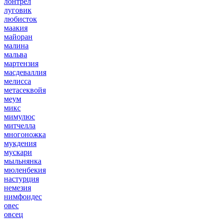
лонтрел
луговик
любисток
маакия
майоран
малина
мальва
мартензия
масдеваллия
мелисса
метасеквойя
меум
микс
мимулюс
митчелла
многоножка
мукдения
мускари
мыльнянка
мюленбекия
настурция
немезия
нимфоидес
овес
овсец