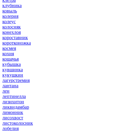
клетра
клубника
ковыль
колерия
колеус
колосняк
конехлоя
короставник
коротконожка
космея
кохия
кошачья
кубышка
кувшинка
кукушкин
лагерстремия
лантана
лен
лептинелла
лизихитон
ликвидамбар
лимонник
лисохвост
листоколосник
лобелия