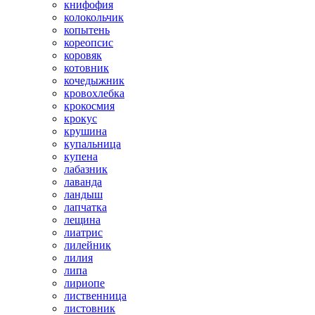
книфофия
колокольчик
копытень
кореопсис
коровяк
котовник
кочедыжник
кровохлебка
крокосмия
крокус
крушина
купальница
купена
лабазник
лаванда
ландыш
лапчатка
лещина
лиатрис
лилейник
лилия
липа
лириопе
лиственница
листовник