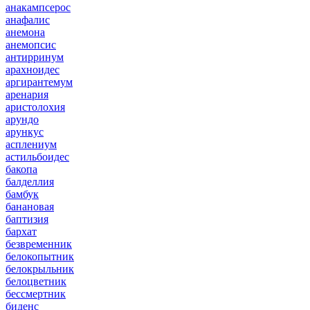
анакампсерос
анафалис
анемона
анемопсис
антирринум
арахноидес
аргирантемум
аренария
аристолохия
арундо
арункус
асплениум
астильбоидес
бакопа
балделлия
бамбук
банановая
баптизия
бархат
безвременник
белокопытник
белокрыльник
белоцветник
бессмертник
биденс