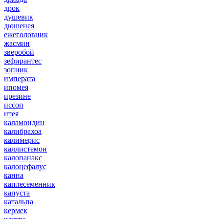
дрок
душевик
дюшенея
ежеголовник
жасмин
зверобой
зефирантес
зопник
императа
ипомея
ирезине
иссоп
итея
каламондин
калибрахоа
калимерис
каллистемон
калопанакс
калоцефалус
канна
каплесеменник
капуста
катальпа
кермек