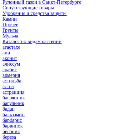
Рулонный газон в Санкт-Петербурге
Сопутствующие товары
Удобрения и средства защиты
Камни
Прочее
Грунты
Мульча
Каталог по видам растений
агастахе
аир
аконит
алиссум
арабис
армерия
астильба
астра
астранция
багрянник
багульник
бадан
бальзамин
барбарис
барвинок
бегония
береза