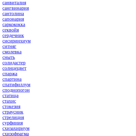
санвиталия
сангвинария
сантолина
сапонария
саркококка
секвойя
сердечник
сисиринхиум
ситняг
смолевка
сныть
солидастер
солнцецвет
спаржа
спартина
спатифиллум
сподиопогон
статица
стахис
стокезия
страусник
стрелиция
сурфиния
схизахириум
схизофрагма