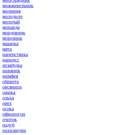
многорядник
можжевельник
молиния
молодило
молочай
монарда
мордовник
морозник
мшанка
мята
наперстянка
нарцисс
незабудка
нивяник
нимфея
обриета
овсяница
ожика
ольха
орех
осока
офиопогон
очиток
падуб
пахизандра