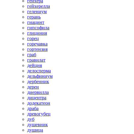
гейхера
гейхерелла
гелениум
герань
гиацинт
гипсофила
глициния
горец
горечавка
гортензия
граб
гравилат
дейция
делосперма
дельфиниум
дербенник
дерен
диервилла
дицентра
додекатеон
драба
древогубец
дуб
душевник
душица