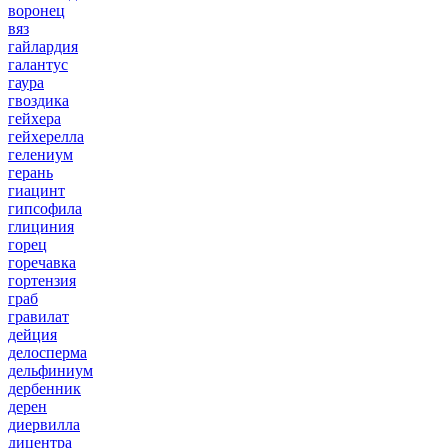
воронец
вяз
гайлардия
галантус
гаура
гвоздика
гейхера
гейхерелла
гелениум
герань
гиацинт
гипсофила
глициния
горец
горечавка
гортензия
граб
гравилат
дейция
делосперма
дельфиниум
дербенник
дерен
диервилла
дицентра