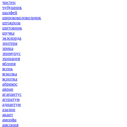
чистец
чубушник
шалфей
ширококолокольчик
штокроза
щитовник
щучка
экзохорда
энотера
эрика
эримурус
эхинацея
яблоня
ясень
ясколка
яснотка
абрикос
авран
агапантус
агератум
адиантум
азалии
акант
аморфа
амсония