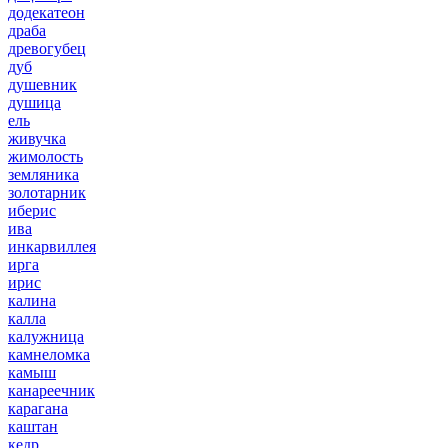
додекатеон
драба
древогубец
дуб
душевник
душица
ель
живучка
жимолость
земляника
золотарник
иберис
ива
инкарвиллея
ирга
ирис
калина
калла
калужница
камнеломка
камыш
канареечник
карагана
каштан
кедр