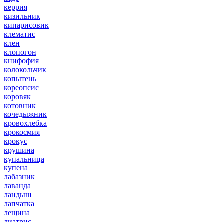
керрия
кизильник
кипарисовик
клематис
клен
клопогон
книфофия
колокольчик
копытень
кореопсис
коровяк
котовник
кочедыжник
кровохлебка
крокосмия
крокус
крушина
купальница
купена
лабазник
лаванда
ландыш
лапчатка
лещина
лиатрис