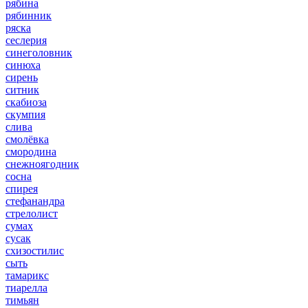
рябина
рябинник
ряска
сеслерия
синеголовник
синюха
сирень
ситник
скабиоза
скумпия
слива
смолёвка
смородина
снежноягодник
сосна
спирея
стефанандра
стрелолист
сумах
сусак
схизостилис
сыть
тамарикс
тиарелла
тимьян