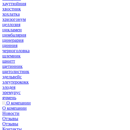
хауттюйния
хвостник
хохлатка
хризогонум
целлозия
цикламен
цимбалярия
цинерария
цинния
черноголовка
шлемник
шнитт
щетинник
щитолистник
эдельвейс
элеутерококк
элодея
эремурус
ячмень
О компании
О компании
Новости
Отзывы
Отзывы
Контакты