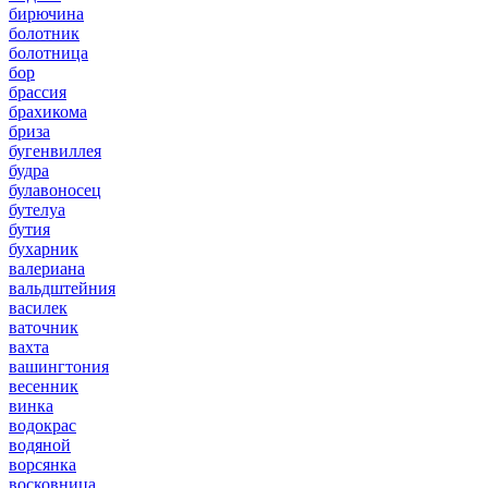
бирючина
болотник
болотница
бор
брассия
брахикома
бриза
бугенвиллея
будра
булавоносец
бутелуа
бутия
бухарник
валериана
вальдштейния
василек
ваточник
вахта
вашингтония
весенник
винка
водокрас
водяной
ворсянка
восковница