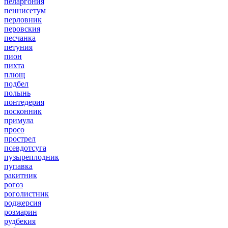
пеларгония
пеннисетум
перловник
перовския
песчанка
петуния
пион
пихта
плющ
подбел
полынь
понтедерия
посконник
примула
просо
прострел
псевдотсуга
пузыреплодник
пупавка
ракитник
рогоз
роголистник
роджерсия
розмарин
рудбекия